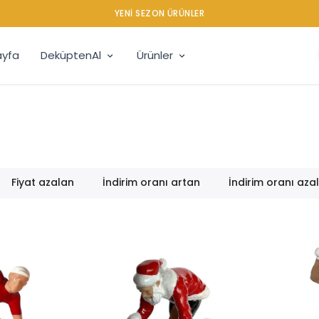
YENI SEZON ÜRÜNLER
yfa
DeküptenAl
Ürünler
Fiyat azalan
İndirim oranı artan
İndirim oranı aza