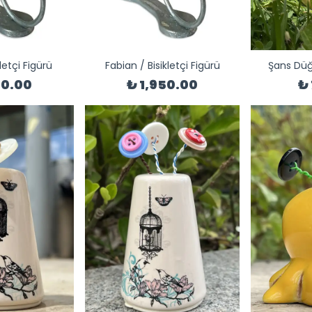
kletçi Figürü
Fabian / Bisikletçi Figürü
Şans Düğ
50.00
₺ 1,950.00
₺