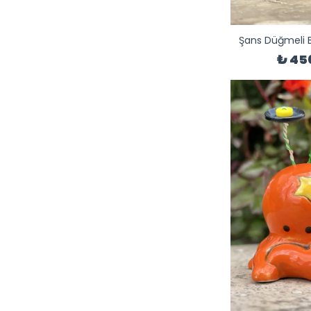
Şans Düğmeli B
₺ 45