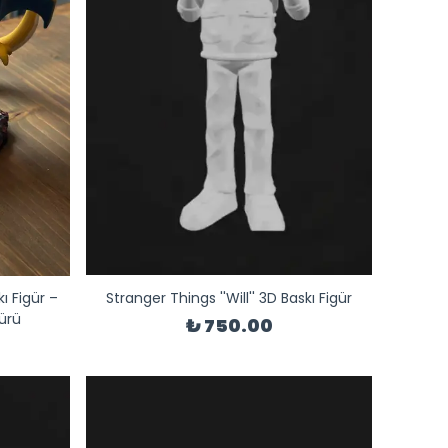
ı Figür –
Stranger Things ''Will'' 3D Baskı Figür
ürü
₺ 750.00