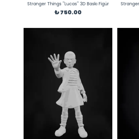
Stranger Things ''Lucas'' 3D Baskı Figür
Stranger
₺ 750.00