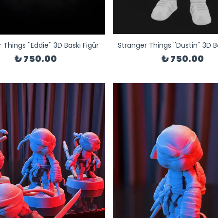
 Things ''Eddie'' 3D Baskı Figür
Stranger Things ''Dustin'' 3D B
₺ 750.00
₺ 750.00