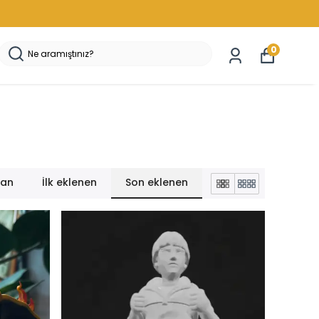
0
lan
İlk eklenen
Son eklenen