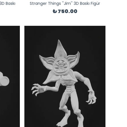
3D Baskı
Stranger Things ''Jim'' 3D Baskı Figür
₺ 750.00