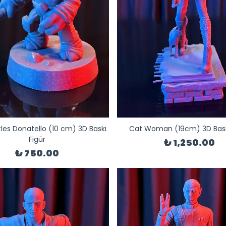
tles Donatello (10 cm) 3D Baskı
Cat Woman (19cm) 3D Baskı
Figür
₺ 1,250.00
₺ 750.00