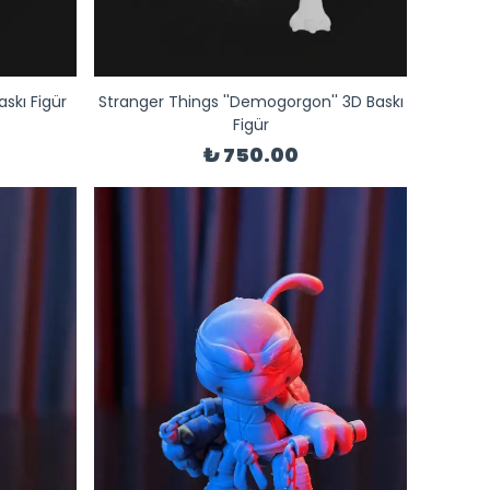
askı Figür
Stranger Things ''Demogorgon'' 3D Baskı
Figür
₺ 750.00