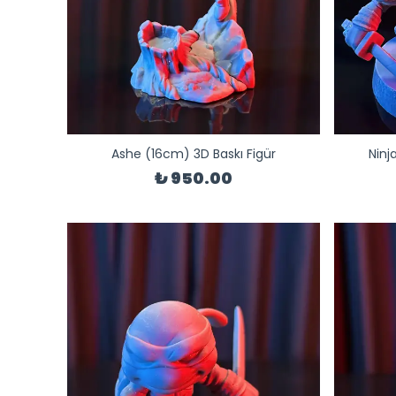
Ashe (16cm) 3D Baskı Figür
Ninj
₺ 950.00