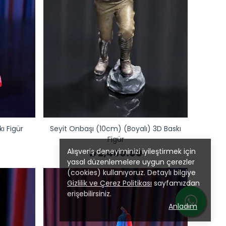
 Figür
Seyit Onbaşı (10cm) (Boyalı) 3D Baskı
Figür
Alışveriş deneyiminizi iyileştirmek için
₺ 2,400.00
yasal düzenlemelere uygun çerezler
(cookies) kullanıyoruz. Detaylı bilgiye
Gizlilik ve Çerez Politikası
sayfamızdan
erişebilirsiniz.
Anladım