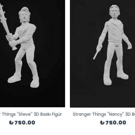
 Things ''Steve'' 3D Baskı Figür
Stranger Things ''Nancy'' 3D B
₺ 750.00
₺ 750.00