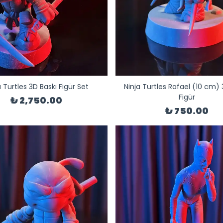
a Turtles 3D Baskı Figür Set
Ninja Turtles Rafael (10 cm) 
Figür
₺ 2,750.00
₺ 750.00