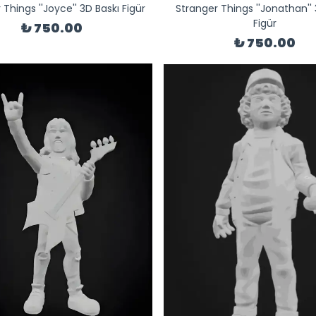
 Things ''Joyce'' 3D Baskı Figür
Stranger Things ''Jonathan'' 
Figür
₺ 750.00
₺ 750.00