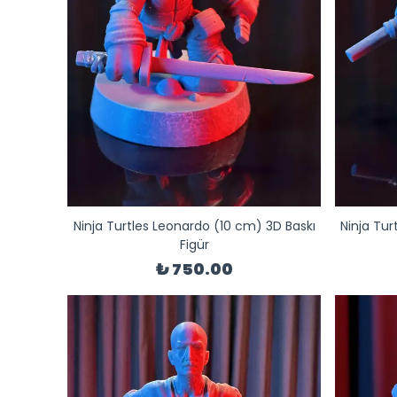
Ninja Turtles Leonardo (10 cm) 3D Baskı
Ninja Tur
Figür
₺ 750.00