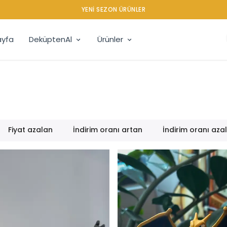
YENI SEZON ÜRÜNLER
yfa
DeküptenAl
Ürünler
Fiyat azalan
İndirim oranı artan
İndirim oranı aza