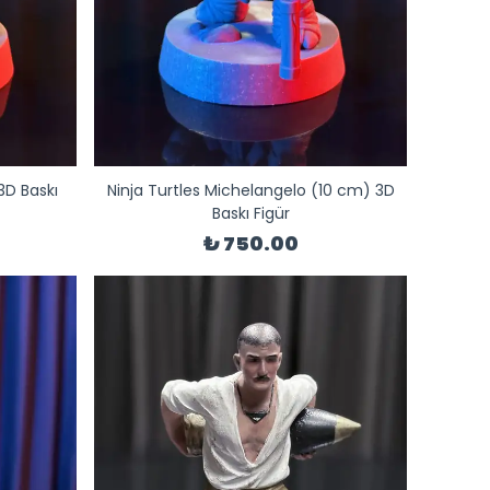
3D Baskı
Ninja Turtles Michelangelo (10 cm) 3D
Baskı Figür
₺ 750.00