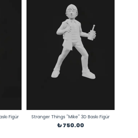
askı Figür
Stranger Things ''Mike'' 3D Baskı Figür
₺ 750.00