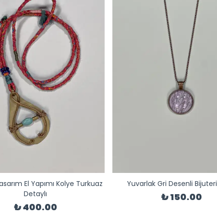
sarım El Yapımı Kolye Turkuaz
Yuvarlak Gri Desenli Bijuter
Detaylı
₺ 150.00
₺ 400.00