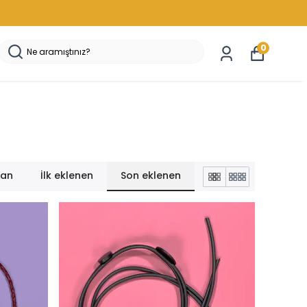
0
lan
İlk eklenen
Son eklenen