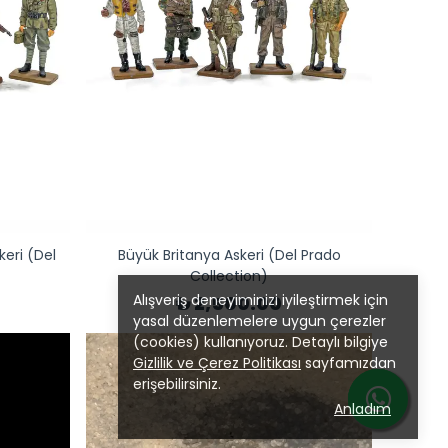
keri (Del
Büyük Britanya Askeri (Del Prado
Collection)
Alışveriş deneyiminizi iyileştirmek için
₺ 2,500.00
yasal düzenlemelere uygun çerezler
(cookies) kullanıyoruz. Detaylı bilgiye
Gizlilik ve Çerez Politikası
sayfamızdan
erişebilirsiniz.
Anladım