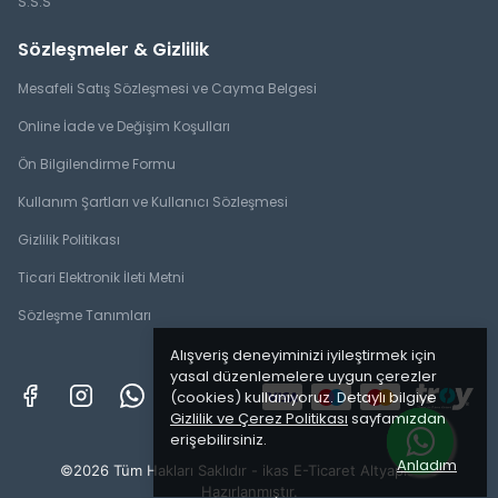
S.S.S
Sözleşmeler & Gizlilik
Mesafeli Satış Sözleşmesi ve Cayma Belgesi
Online İade ve Değişim Koşulları
Ön Bilgilendirme Formu
Kullanım Şartları ve Kullanıcı Sözleşmesi
Gizlilik Politikası
Ticari Elektronik İleti Metni
Sözleşme Tanımları
Alışveriş deneyiminizi iyileştirmek için
yasal düzenlemelere uygun çerezler
(cookies) kullanıyoruz. Detaylı bilgiye
Gizlilik ve Çerez Politikası
sayfamızdan
erişebilirsiniz.
Anladım
©2026 Tüm Hakları Saklıdır - ikas E-Ticaret
Altyapısı ile
Hazırlanmıştır.