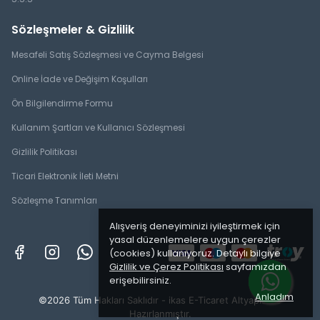
Sözleşmeler & Gizlilik
Mesafeli Satış Sözleşmesi ve Cayma Belgesi
Online İade ve Değişim Koşulları
Ön Bilgilendirme Formu
Kullanım Şartları ve Kullanıcı Sözleşmesi
Gizlilik Politikası
Ticari Elektronik İleti Metni
Sözleşme Tanımları
Alışveriş deneyiminizi iyileştirmek için
yasal düzenlemelere uygun çerezler
(cookies) kullanıyoruz. Detaylı bilgiye
Gizlilik ve Çerez Politikası
sayfamızdan
erişebilirsiniz.
Anladım
©2026 Tüm Hakları Saklıdır - ikas E-Ticaret
Altyapısı ile
Hazırlanmıştır.