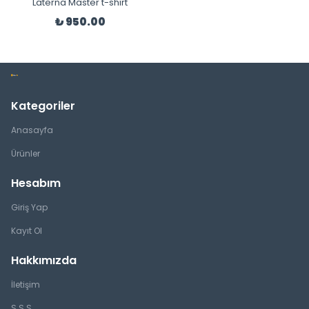
Laterna Master t-shirt
₺ 950.00
Kategoriler
Anasayfa
Ürünler
Hesabım
Giriş Yap
Kayıt Ol
Hakkımızda
İletişim
S.S.S