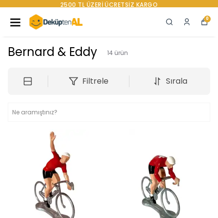
 TL ÜZERI ÜCRETSIZ KARGO
0
Bernard & Eddy
14
ürün
Filtrele
Sırala