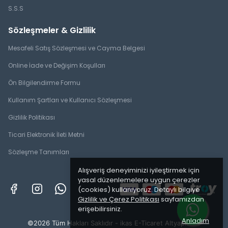
S.S.S
Sözleşmeler & Gizlilik
Mesafeli Satış Sözleşmesi ve Cayma Belgesi
Online İade ve Değişim Koşulları
Ön Bilgilendirme Formu
Kullanım Şartları ve Kullanıcı Sözleşmesi
Gizlilik Politikası
Ticari Elektronik İleti Metni
Sözleşme Tanımları
Alışveriş deneyiminizi iyileştirmek için
yasal düzenlemelere uygun çerezler
(cookies) kullanıyoruz. Detaylı bilgiye
Gizlilik ve Çerez Politikası
sayfamızdan
erişebilirsiniz.
Anladım
©2026 Tüm Hakları Saklıdır - ikas E-Ticaret
Altyapısı ile