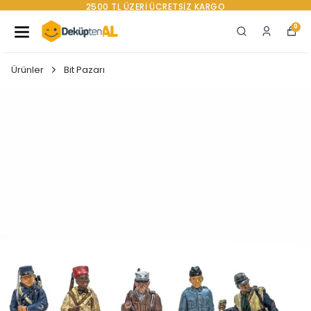
YENI SEZON ÜRÜNLER
0
Ürünler
Bit Pazarı