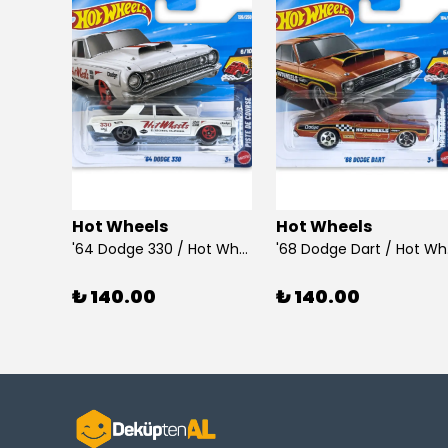
Hot Wheels
Hot Wheels
925 Ayar Gümüş Taşlı Çubuk Küpe
'64 Dodge 330 / Hot Wheels
'68
₺ 140.00
₺ 140.00