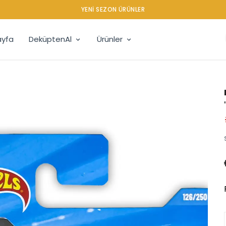
YENI SEZON ÜRÜNLER
yfa
DeküptenAl
Ürünler