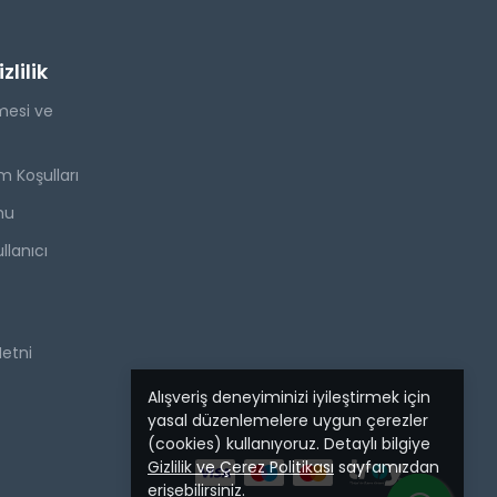
lilik
mesi ve
m Koşulları
mu
llanıcı
Metni
Alışveriş deneyiminizi iyileştirmek için
yasal düzenlemelere uygun çerezler
(cookies) kullanıyoruz. Detaylı bilgiye
Gizlilik ve Çerez Politikası
sayfamızdan
erişebilirsiniz.