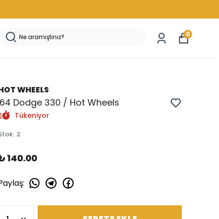
0
HOT WHEELS
'64 Dodge 330 / Hot Wheels
Tükeniyor
Stok
:
2
₺ 140.00
Paylaş
:
SEPETE EKLE