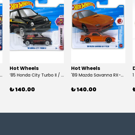
Hot Wheels
Hot Wheels
 Dodge Dart / Hot Wheels
’85 Honda City Turbo II / Hot Wheels
'89 Mazda Savanna RX-7 FC3S / Hot Wheels
₺ 140.00
₺ 140.00