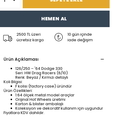
HEMEN AL
2500 TL üzeri
10 gün içinde
ücretsiz kargo
iade değişim
Ürün Açıklaması
126/250 – '64 Dodge 330
Seri: HW Drag Racers (6/10)
Renk: Beyaz / Kırmızı detaylı
Koli Bilgisi:
F kolisi (factory case) üründür
Ürün Özellikleri:
1:64 ölçek metal model araçlar
Orijinal Hot Wheels üretimi
Karton & blister ambalajlı
Koleksiyon ve dekoratif kullanım için uygundur
Fiyatlara KDV dahildir.