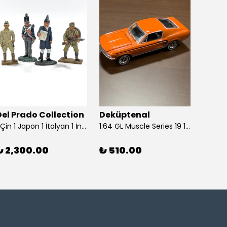
Del Prado Collection
Deküptenal
Dekü
1 Çin 1 Japon 1 İtalyan 1 İngiliz Askeri (Del Prado Collection)
1:64 GL Muscle Series 19 1968 Ford Mustang GT Madagascar Orange Diecast Model Araba
₺ 2,300.00
₺ 510.00
₺ 1,