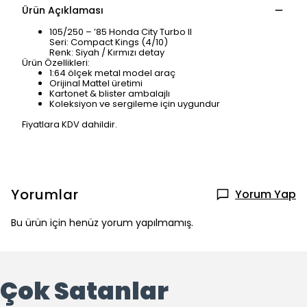
Ürün Açıklaması
105/250 – ’85 Honda City Turbo II
Seri: Compact Kings (4/10)
Renk: Siyah / Kırmızı detay
Ürün Özellikleri:
1:64 ölçek metal model araç
Orijinal Mattel üretimi
Kartonet & blister ambalajlı
Koleksiyon ve sergileme için uygundur
Fiyatlara KDV dahildir.
Yorumlar
Yorum Yap
Bu ürün için henüz yorum yapılmamış.
Çok Satanlar