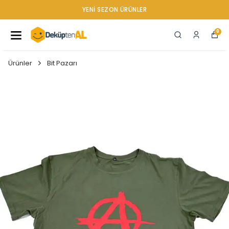
YENI SEZON ÜRÜNLER
0
Ürünler
Bit Pazarı