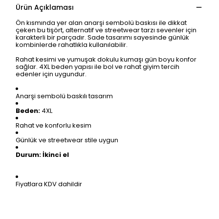
Ürün Açıklaması
Ön kısmında yer alan anarşi sembolü baskısı ile dikkat
çeken bu tişört, alternatif ve streetwear tarzı sevenler için
karakterli bir parçadır. Sade tasarımı sayesinde günlük
kombinlerde rahatlıkla kullanılabilir.
Rahat kesimi ve yumuşak dokulu kumaşı gün boyu konfor
sağlar. 4XL beden yapısı ile bol ve rahat giyim tercih
edenler için uygundur.
Anarşi sembolü baskılı tasarım
Beden:
4XL
Rahat ve konforlu kesim
Günlük ve streetwear stile uygun
Durum:
İkinci el
Fiyatlara KDV dahildir