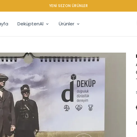
YENI SEZON ÜRÜNLER
yfa
DeküptenAl
Ürünler