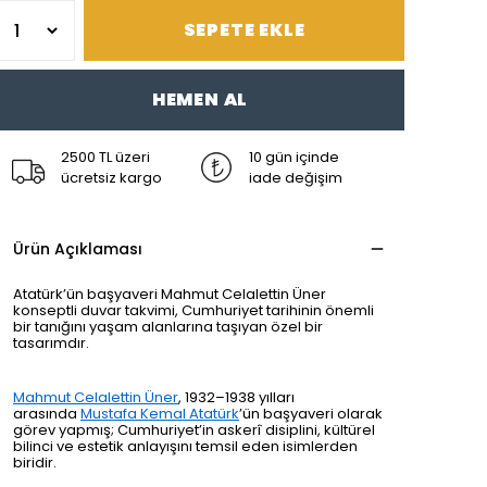
SEPETE EKLE
HEMEN AL
2500 TL üzeri
10 gün içinde
ücretsiz kargo
iade değişim
Ürün Açıklaması
Atatürk’ün başyaveri Mahmut Celalettin Üner
konseptli duvar takvimi
, Cumhuriyet tarihinin önemli
bir tanığını yaşam alanlarına taşıyan özel bir
tasarımdır.
Mahmut Celalettin Üner
, 1932–1938 yılları
arasında
Mustafa Kemal Atatürk
’ün başyaveri olarak
görev yapmış; Cumhuriyet’in askerî disiplini, kültürel
bilinci ve estetik anlayışını temsil eden isimlerden
biridir.