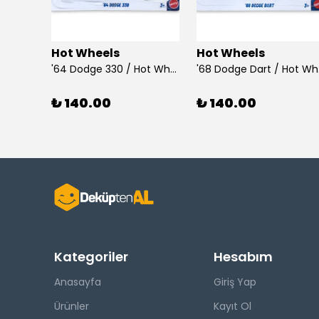
Hot Wheels
Hot Wheels
925 Ayar Gümüş Taşlı Çubuk Küpe
'64 Dodge 330 / Hot Wheels
'68
₺ 140.00
₺ 140.00
Kategoriler
Hesabım
Anasayfa
Giriş Yap
Ürünler
Kayıt Ol