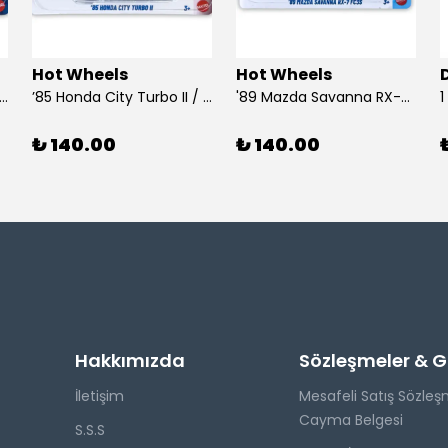
Hot Wheels
Hot Wheels
 Dodge Dart / Hot Wheels
’85 Honda City Turbo II / Hot Wheels
'89 Mazda Savanna RX-7 FC3S / Hot Wheels
₺ 140.00
₺ 140.00
Hakkımızda
Sözleşmeler & Giz
İletişim
Mesafeli Satış Sözleş
Cayma Belgesi
S.S.S