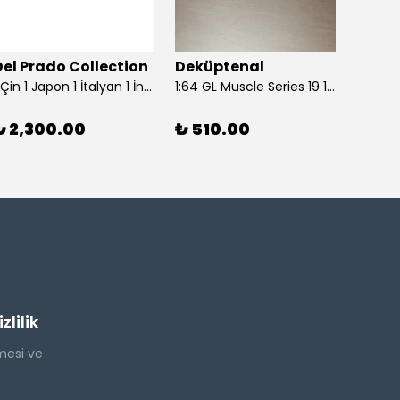
Del Prado Collection
Deküptenal
Dekü
1 Çin 1 Japon 1 İtalyan 1 İngiliz Askeri (Del Prado Collection)
1:64 GL Muscle Series 19 1968 Ford Mustang GT Madagascar Orange Diecast Model Araba
₺ 2,300.00
₺ 510.00
₺ 1,
lilik
mesi ve