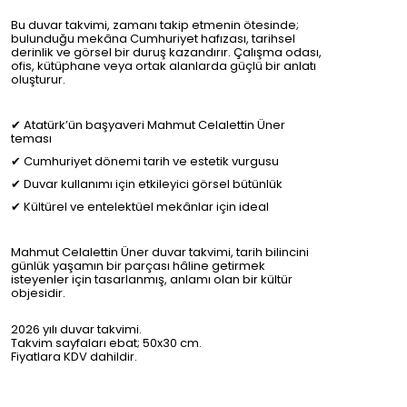
Bu duvar takvimi, zamanı takip etmenin ötesinde;
bulunduğu mekâna
Cumhuriyet hafızası
, tarihsel
derinlik ve görsel bir duruş kazandırır. Çalışma odası,
ofis, kütüphane veya ortak alanlarda güçlü bir anlatı
oluşturur.
✔ Atatürk’ün başyaveri Mahmut Celalettin Üner
teması
✔ Cumhuriyet dönemi tarih ve estetik vurgusu
✔ Duvar kullanımı için etkileyici görsel bütünlük
✔ Kültürel ve entelektüel mekânlar için ideal
Mahmut Celalettin Üner duvar takvimi
, tarih bilincini
günlük yaşamın bir parçası hâline getirmek
isteyenler için tasarlanmış, anlamı olan bir kültür
objesidir.
2026 yılı duvar takvimi.
Takvim sayfaları ebat; 50x30 cm.
Fiyatlara KDV dahildir.