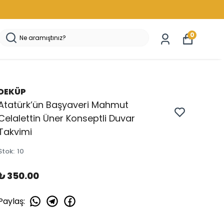
0
DEKÜP
Atatürk’ün Başyaveri Mahmut
Celalettin Üner Konseptli Duvar
Takvimi
Stok
:
10
₺ 350.00
Paylaş
: