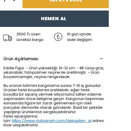
HEMEN AL
2500 TL üzeri
10 gün içinde
ücretsiz kargo
iade değişim
Ürün Açıklaması
Eddie Figür. - Ürün yüksekliği; 10-12 cm. - 8K Uzay grisi,
yıkanabilir, fotopolimer reçine ile üretilmiştir. - Ürün
boyanmamıştır, reçine rengindedir.
Bu ürünün tahmini kargolama süresi 7-10 iş günüdür.
Ürünler farklı boyutlarda üretilebilir, eğer farklı
boyutta bir sipariş vermek istiyorsanız lütfen ödeme
yapmadan önce iletişime geçin. Kargonun taşınması
esnasında figüre bir zarar gelmemesi için riskli
parçalar demonte olarak gönderilir. Basit bir şekilde
yapıştırıp ürünlerinizi sergileyebilirsiniz.
Farklı siparişleriniz
için;
https://www.instagram.com/dekupten_al
adresinden
bize ulaşabilirsiniz.