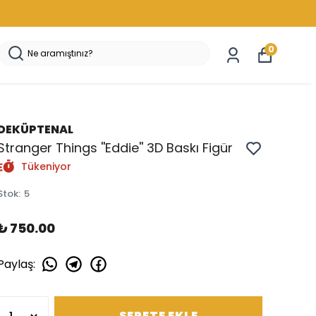
0
DEKÜPTENAL
Stranger Things ''Eddie'' 3D Baskı Figür
Tükeniyor
Stok
:
5
₺ 750.00
Paylaş
:
SEPETE EKLE