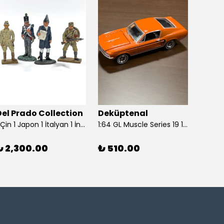
Del Prado Collection
Deküptenal
Dekü
1 Çin 1 Japon 1 İtalyan 1 İngiliz Askeri (Del Prado Collection)
1:64 GL Muscle Series 19 1968 Ford Mustang GT Madagascar Orange Diecast Model Araba
₺ 2,300.00
₺ 510.00
₺ 1,