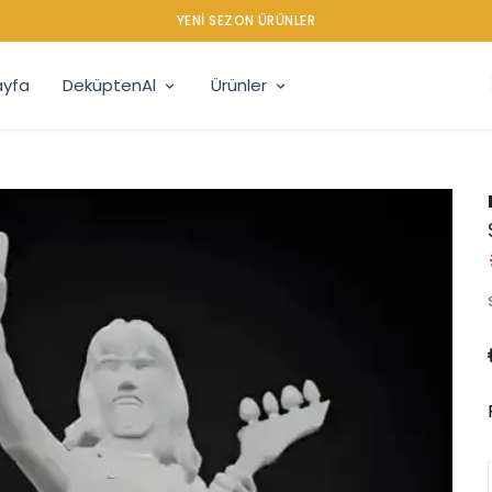
YENI SEZON ÜRÜNLER
yfa
DeküptenAl
Ürünler