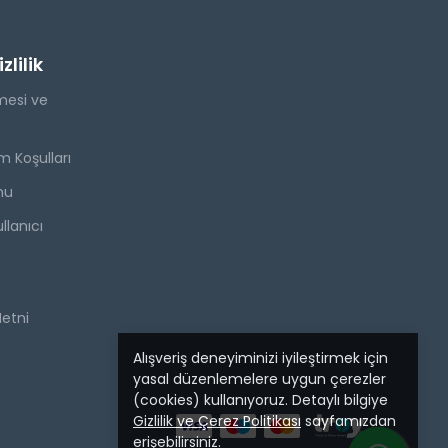
lilik
mesi ve
m Koşulları
mu
llanıcı
Metni
Alışveriş deneyiminizi iyileştirmek için
yasal düzenlemelere uygun çerezler
(cookies) kullanıyoruz. Detaylı bilgiye
Gizlilik ve Çerez Politikası
sayfamızdan
erişebilirsiniz.