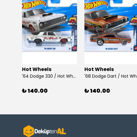
Hot Wheels
Hot Wheels
925 Ayar Gümüş Taşlı Çubuk Küpe
'64 Dodge 330 / Hot Wheels
'68
₺ 140.00
₺ 140.00