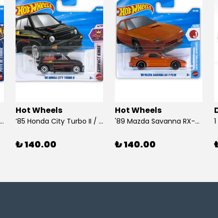
Hot Wheels
Hot Wheels
 Dodge Dart / Hot Wheels
’85 Honda City Turbo II / Hot Wheels
'89 Mazda Savanna RX-7 FC3S / Hot Wheels
₺ 140.00
₺ 140.00