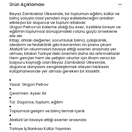
Ürün Açıklaması
Beyaz Zambaklar Ülkesinde, bir toplumun eğitim, kültür ve
bilinç yoluyla nasıl yeniden inşa edilebileceğini anlatan
etkileyici bir düşünce ve toplum kitabıdır.
Grigori Petrov’un kaleme aldığı bu eser, özellikle bireyin ve
eğitimin toplumsal dönüşümdeki rolünü güçlü örneklerle
ele alır.
Kitap; ahlaki değerler, sorumluluk bilinci, çalışkanlık,
idealizm ve fedakârlık gibi kavramları ön plana çıkarır.
Atatürk’ün okunmasını tavsiye ettiği eserler arasında yer
alması, kitabın Türkiye’deki önemini daha da artırmaktadır.
Hem gençler hem de yetişkin okurlar için ilham verici bir
başvuru kaynağı olan Beyaz Zambaklar Ülkesinde,
düşünce dünyasını zenginleştirmek isteyen herkesin
kütüphanesinde yer alması gereken bir klasiktir.
Yazar: Grigori Petrov
Çevirmen: Ayser Ali
Tür: Düşünce, toplum, eğitim
Toplumsal gelişim ve bilinç temalı içerik
Atatürk’ün tavsiye ettiği eserler arasında
Türkiye İş Bankası Kültür Yayınları