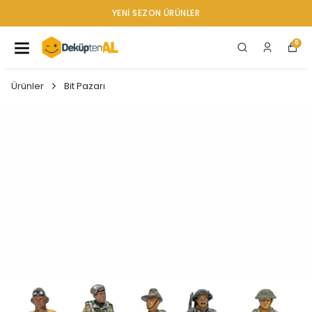
YENI SEZON ÜRÜNLER
0
Ürünler
Bit Pazarı