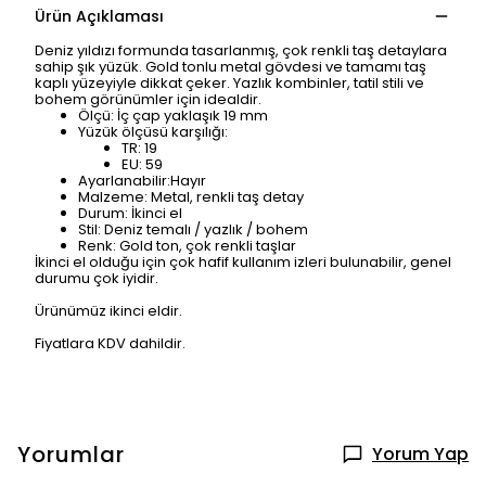
Ürün Açıklaması
Deniz yıldızı formunda tasarlanmış, çok renkli taş detaylara
sahip şık yüzük. Gold tonlu metal gövdesi ve tamamı taş
kaplı yüzeyiyle dikkat çeker. Yazlık kombinler, tatil stili ve
bohem görünümler için idealdir.
Ölçü:
İç çap yaklaşık
19 mm
Yüzük ölçüsü karşılığı:
TR:
19
EU:
59
Ayarlanabilir:
Hayır
Malzeme:
Metal, renkli taş detay
Durum:
İkinci el
Stil:
Deniz temalı / yazlık / bohem
Renk:
Gold ton, çok renkli taşlar
İkinci el olduğu için çok hafif kullanım izleri bulunabilir, genel
durumu çok iyidir.
Ürünümüz ikinci eldir.
Fiyatlara KDV dahildir.
Yorumlar
Yorum Yap