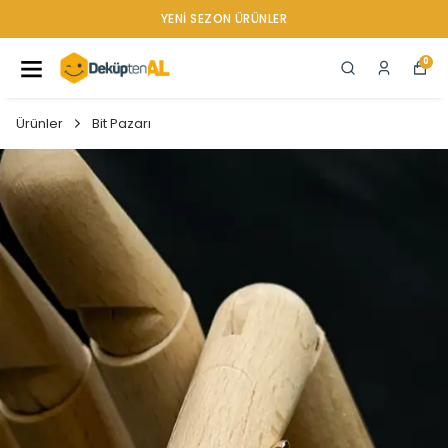
YENI SEZON ÜRÜNLER
0
Ürünler
Bit Pazarı