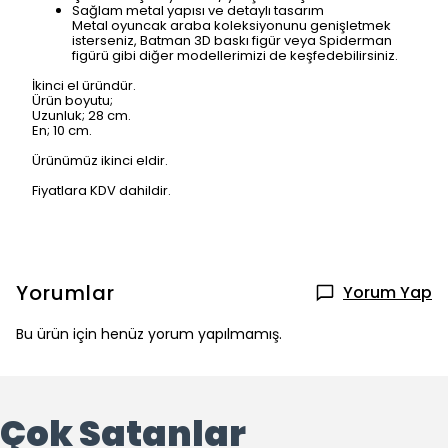
Sağlam metal yapısı ve detaylı tasarım
Metal oyuncak araba koleksiyonunu genişletmek
isterseniz, Batman 3D baskı figür veya Spiderman
figürü gibi diğer modellerimizi de keşfedebilirsiniz.
İkinci el üründür.
Ürün boyutu;
Uzunluk; 28 cm.
En; 10 cm.
Ürünümüz ikinci eldir.
Fiyatlara KDV dahildir.
Yorumlar
Yorum Yap
Bu ürün için henüz yorum yapılmamış.
Çok Satanlar