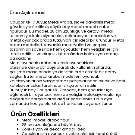
Ürün Açıklaması
Cougar XR-7 Büyük Metal Araba
, şık ve dayanıklı metal
gövdesiyle üretilmiş büyük boy
metal model araba
figürüdür
. Bu model, 28 cm uzunluğu ve detaylı metal
tasarımıyla koleksiyoncular, dekorasyon meraklıları ve
metal oyuncak araba tutkunları için ideal bir üründür. Metal
araba modelleri, dayanıklı materyalleri ve çarpıcı
tasarımları sayesinde hem çocuklar hem yetişkinler için
tercih edilir — ve birçok kişi tarafından koleksiyon amaçlı
da saklanır.
Metal oyuncak arabalar klasik oyuncakların
ötesinde
dekoratif obje
olarak da kullanılır; raflarda,
çalışma masalarında ya da vitrinlerde estetik bir detay
sağlar. Bu tür metal araba modelleri, oyuncak
koleksiyonlarının vazgeçilmez parçalarından biridir ve hobi
koleksiyoncuları tarafından sıkça tercih edilir.
Bu büyük boy Cougar XR-7 modeli, hem çocuklar için
eğlenceli bir oyuncak hem de yetişkin koleksiyoncular için
değerli bir parça olarak değerlendirilebilir. Ürün aynı
zamanda hediye olarak da harika bir seçenek sunar.
Ürün Özellikleri
Metal model araba figür
28 cm uzunluğunda büyük boy
Koleksiyon ve dekor amaçlı ideal
Çocuklar için oyuncak / yetişkinler için hobi ürünü