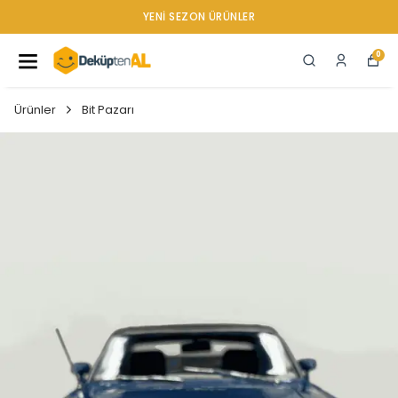
YENI SEZON ÜRÜNLER
0
Ürünler
Bit Pazarı