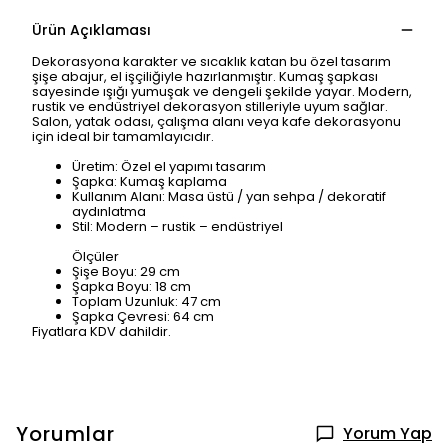
Ürün Açıklaması
Dekorasyona karakter ve sıcaklık katan bu özel tasarım
şişe abajur, el işçiliğiyle hazırlanmıştır. Kumaş şapkası
sayesinde ışığı yumuşak ve dengeli şekilde yayar. Modern,
rustik ve endüstriyel dekorasyon stilleriyle uyum sağlar.
Salon, yatak odası, çalışma alanı veya kafe dekorasyonu
için ideal bir tamamlayıcıdır.
Üretim: Özel el yapımı tasarım
Şapka: Kumaş kaplama
Kullanım Alanı: Masa üstü / yan sehpa / dekoratif
aydınlatma
Stil: Modern – rustik – endüstriyel
Ölçüler
Şişe Boyu: 29 cm
Şapka Boyu: 18 cm
Toplam Uzunluk: 47 cm
Şapka Çevresi: 64 cm
Fiyatlara KDV dahildir.
Yorumlar
Yorum Yap