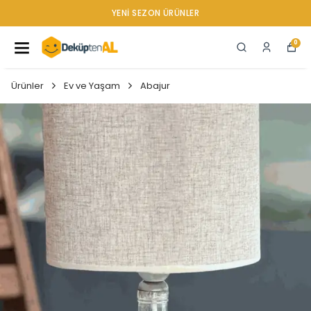
YENI SEZON ÜRÜNLER
0
Ürünler
Ev ve Yaşam
Abajur