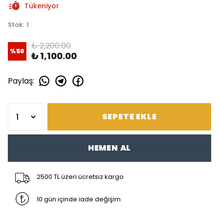
Tükeniyor
Stok
:
1
₺ 2,200.00
%
50
₺ 1,100.00
Paylaş
:
SEPETE EKLE
HEMEN AL
2500 TL üzeri ücretsiz kargo
10 gün içinde iade değişim