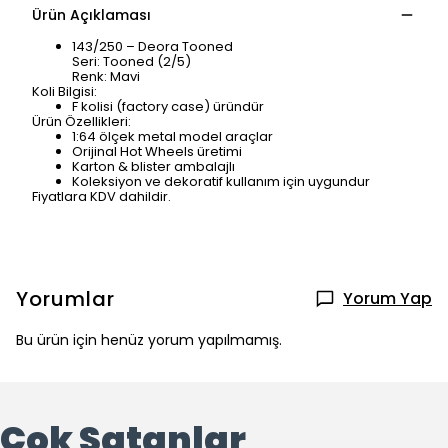
Ürün Açıklaması
143/250 – Deora Tooned
Seri: Tooned (2/5)
Renk: Mavi
Koli Bilgisi:
F kolisi (factory case) üründür
Ürün Özellikleri:
1:64 ölçek metal model araçlar
Orijinal Hot Wheels üretimi
Karton & blister ambalajlı
Koleksiyon ve dekoratif kullanım için uygundur
Fiyatlara KDV dahildir.
Yorumlar
Yorum Yap
Bu ürün için henüz yorum yapılmamış.
Çok Satanlar