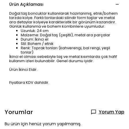
Ürün Açıklaması
Doğal taş boncuklar kullanılarak hazırlanmış, etnik/bohem
tarzda kolye. Farklı tonlardaki silindir form taşlar ve metal
ara detaylar kolyeye karakteristik bir görünüm kazandırır.
Günlük kullanıma ve bohem kombinlere uyumludur.
Uzunluk:
24 cm
Malzeme:
Doğal taş (çeşitli), metal ara parçalar
Durum:
İkinci el
Stil:
Bohem / etnik
Renk:
Toprak tonları (kahverengi, bal rengi, yeşil
tonlar)
İkinci el olması sebebiyle taş ve metal kısımlarda çok hafif
kullanım izleri bulunabilir. Genel durumu iyidir.
Ürün İkinci Eldir.
Fiyatlara KDV dahildir.
Yorumlar
Yorum Yap
Bu ürün için henüz yorum yapılmamış.