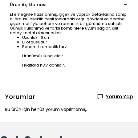
Ürün Açıklaması
El emeğiyle hazırlanmış, çiçek ve yaprak detaylarına sahip
el örgüsü bileklik. Yeşil tonlardaki örgü gövdesi ve pembe
çiçek motifiyle bohem ve romantik bir görünüme sahiptir.
Günlük kullanıma ve farklı kombinlere uyum sağlar. Kilit
detayı metal aksesuarlıdır.
Uzunluk:
16 cm
El örgüsüdür
Bohem / romantik tarz
Ürünümüz ikinci eldir.
Fiyatlara KDV dahildir.
Yorumlar
Yorum Yap
Bu ürün için henüz yorum yapılmamış.