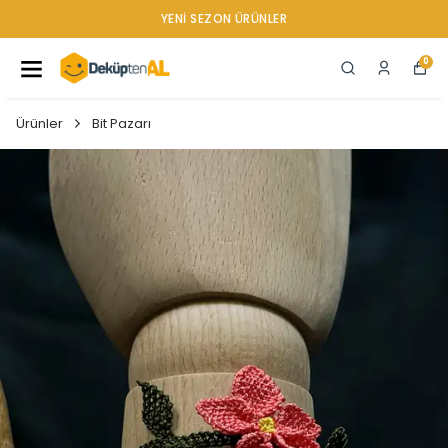
YENI SEZON ÜRÜNLER
0
Ürünler
Bit Pazarı