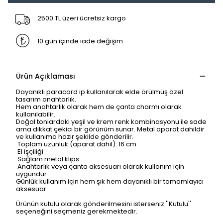
2500 TL üzeri ücretsiz kargo
10 gün içinde iade değişim
Ürün Açıklaması
Dayanıklı paracord ip kullanılarak elde örülmüş özel
tasarım anahtarlık.
Hem anahtarlık olarak hem de çanta charmı olarak
kullanılabilir.
Doğal tonlardaki yeşil ve krem renk kombinasyonu ile sade
ama dikkat çekici bir görünüm sunar. Metal aparat dahildir
ve kullanıma hazır şekilde gönderilir.
Toplam uzunluk (aparat dahil): 16 cm
El işçiliği
Sağlam metal klips
Anahtarlık veya çanta aksesuarı olarak kullanım için
uygundur
Günlük kullanım için hem şık hem dayanıklı bir tamamlayıcı
aksesuar.
Ürünün kutulu olarak gönderilmesini isterseniz ''Kutulu''
seçeneğini seçmeniz gerekmektedir.