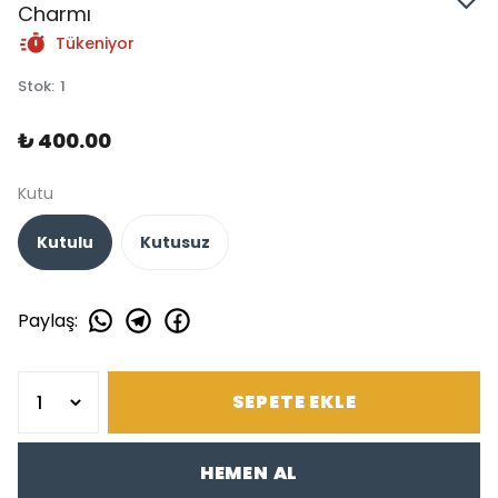
Charmı
Tükeniyor
Stok
:
1
₺ 400.00
Kutu
Kutulu
Kutusuz
Paylaş
:
SEPETE EKLE
HEMEN AL