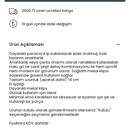
2500 TL üzeri ücretsiz kargo
10 gün içinde iade değişim
Ürün Açıklaması
Dayanıklı paracord ip kullanılarak elde örülmüş özel
tasarım anahtarlık.
Anahtarlık veya çanta charmı olarak rahatlıkla kullanılabilir.
Haki, gri ve canlı yeşil detay kombinasyonu ile hem sportif
hem modern bir görünüm sunar. Sağlam metal klipsi
sayesinde güvenli kullanım sağlar.
Toplam uzunluk (aparat dahil): 14 cm
El işçiliği
Dayanıklı metal klips
Günlük kullanım için ideal
Minimal ama karakterli bir aksesuar arayanlar için şık ve
kullanışlı bir parça.
Ürünün kutulu olarak gönderilmesini isterseniz ''Kutulu''
seçeneğini seçmeniz gerekmektedir.
Fiyatlara KDV dahildir.