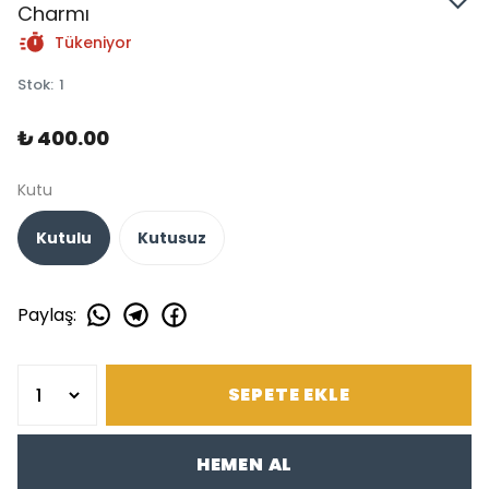
Charmı
Tükeniyor
Stok
:
1
₺ 400.00
Kutu
Kutulu
Kutusuz
Paylaş
:
SEPETE EKLE
HEMEN AL