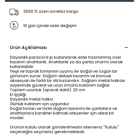
2500 TL üzeri ücretsiz kargo
10 gün içinde iade değişim
Ürün Açıklaması
Dayanıklı paracord ip kullanılarak elde hazırlanmış özel
tasarım anahtarlık. Anahtarlık ya da çanta charmı olarak
kullanılabilir.
Yeşil ve toprak tonlarının uyumu ile doğal ve özgün bir
görünüm sunar. Düğüm detaylı tasarımı ve boncuk
aksesuarı ile farklı bir stil kazandırır. Sağlam metal halkası
sayesinde güvenli ve uzun ömürlü kullanım sağlar.
Toplam uzunluk (aparat dahil): 20 cm
El işçiliği
Dayanıklı metal halka
Günlük kullanım için uygundur
Doğal tonları ve farklı düğüm tasarımı ile çantalara ve
anahtarlara karakter katmak isteyenler için ideal bir
model.
Ürünün kutulu olarak gönderilmesini isterseniz ''Kutulu''
seçeneğini seçmeniz gerekmektedir.