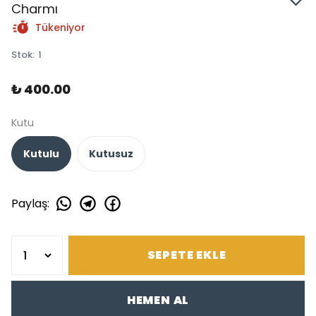
Charmı
Tükeniyor
Stok
:
1
₺ 400.00
Kutu
Kutulu
Kutusuz
Paylaş
:
SEPETE EKLE
HEMEN AL