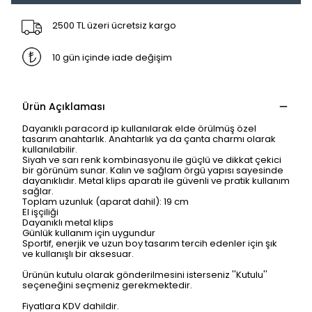
2500 TL üzeri ücretsiz kargo
10 gün içinde iade değişim
Ürün Açıklaması
Dayanıklı paracord ip kullanılarak elde örülmüş özel
tasarım anahtarlık. Anahtarlık ya da çanta charmı olarak
kullanılabilir.
Siyah ve sarı renk kombinasyonu ile güçlü ve dikkat çekici
bir görünüm sunar. Kalın ve sağlam örgü yapısı sayesinde
dayanıklıdır. Metal klips aparatı ile güvenli ve pratik kullanım
sağlar.
Toplam uzunluk (aparat dahil): 19 cm
El işçiliği
Dayanıklı metal klips
Günlük kullanım için uygundur
Sportif, enerjik ve uzun boy tasarım tercih edenler için şık
ve kullanışlı bir aksesuar.
Ürünün kutulu olarak gönderilmesini isterseniz ''Kutulu''
seçeneğini seçmeniz gerekmektedir.
Fiyatlara KDV dahildir.