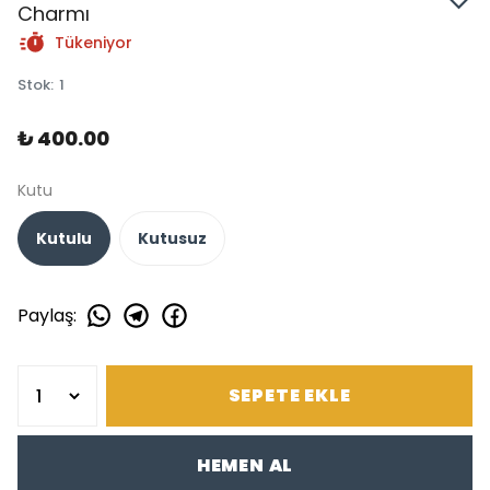
Charmı
Tükeniyor
Stok
:
1
₺ 400.00
Kutu
Kutulu
Kutusuz
Paylaş
:
SEPETE EKLE
HEMEN AL