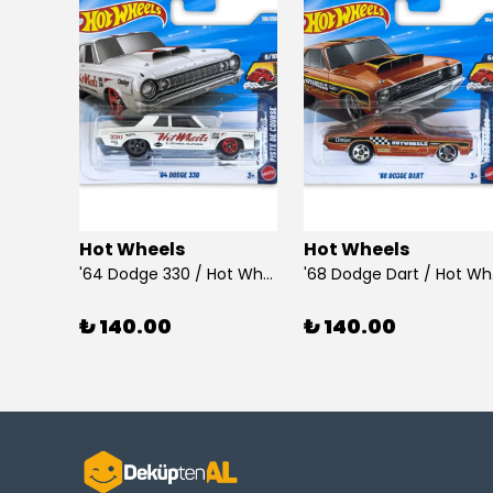
Hot Wheels
Hot Wheels
925 Ayar Gümüş Taşlı Çubuk Küpe
'64 Dodge 330 / Hot Wheels
'68
₺ 140.00
₺ 140.00