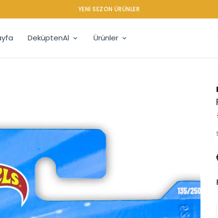
YENI SEZON ÜRÜNLER
yfa
DeküptenAl
Ürünler