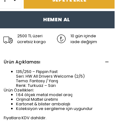
HEMEN AL
2500 TL üzeri
10 gün içinde
ücretsiz kargo
iade değişim
Ürün Açıklaması
135/250 – Flippin Fast
Seri: HW All Drivers Welcome (2/5)
Tema: Fantasy / Yarış
Renk: Turkuaz – Sarı
Ürün Özellikleri:
1:64 ölçek metal model araç
Orijinal Mattel üretimi
Kartonet & blister ambalajlı
Koleksiyon ve sergileme için uygundur
Fiyatlara KDV dahildir.