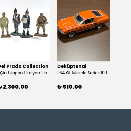
Del Prado Collection
Deküptenal
Dekü
1 Çin 1 Japon 1 İtalyan 1 İngiliz Askeri (Del Prado Collection)
1:64 GL Muscle Series 19 1968 Ford Mustang GT Madagascar Orange Diecast Model Araba
₺ 2,300.00
₺ 510.00
₺ 1,