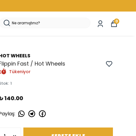
0
HOT WHEELS
Flippin Fast / Hot Wheels
Tükeniyor
Stok
:
1
₺ 140.00
Paylaş
:
SEPETE EKLE