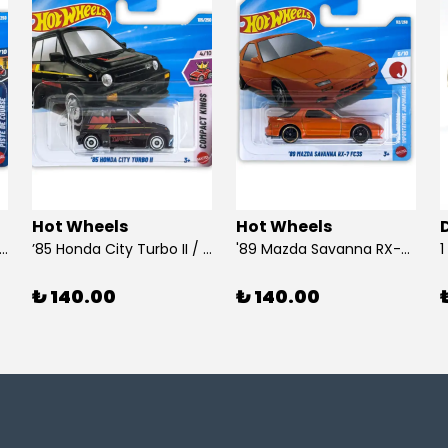
Hot Wheels
Hot Wheels
 Dodge Dart / Hot Wheels
’85 Honda City Turbo II / Hot Wheels
'89 Mazda Savanna RX-7 FC3S / Hot Wheels
₺ 140.00
₺ 140.00