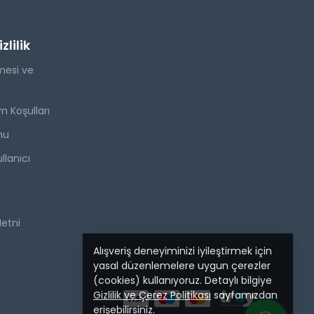
lilik
mesi ve
m Koşulları
mu
llanıcı
Metni
Alışveriş deneyiminizi iyileştirmek için
yasal düzenlemelere uygun çerezler
(cookies) kullanıyoruz. Detaylı bilgiye
Gizlilik ve Çerez Politikası
sayfamızdan
erişebilirsiniz.