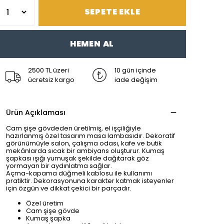
SEPETE EKLE
HEMEN AL
2500 TL üzeri
10 gün içinde
ücretsiz kargo
iade değişim
Ürün Açıklaması
Cam şişe gövdeden üretilmiş, el işçiliğiyle
hazırlanmış özel tasarım masa lambasıdır. Dekoratif
görünümüyle salon, çalışma odası, kafe ve butik
mekânlarda sıcak bir ambiyans oluşturur. Kumaş
şapkası ışığı yumuşak şekilde dağıtarak göz
yormayan bir aydınlatma sağlar.
Açma-kapama düğmeli kablosu ile kullanımı
pratiktir. Dekorasyonuna karakter katmak isteyenler
için özgün ve dikkat çekici bir parçadır.
Özel üretim
Cam şişe gövde
Kumaş şapka