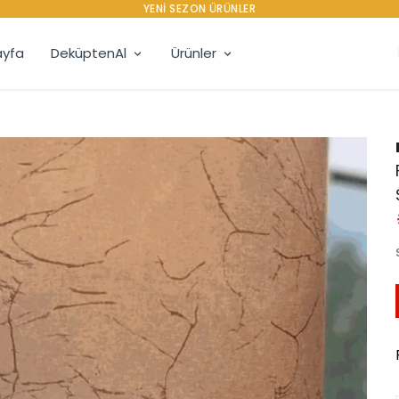
YENI SEZON ÜRÜNLER
yfa
DeküptenAl
Ürünler