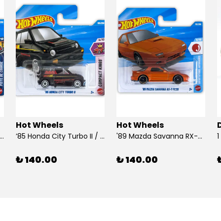
Hot Wheels
Hot Wheels
 Dodge Dart / Hot Wheels
’85 Honda City Turbo II / Hot Wheels
'89 Mazda Savanna RX-7 FC3S / Hot Wheels
₺ 140.00
₺ 140.00