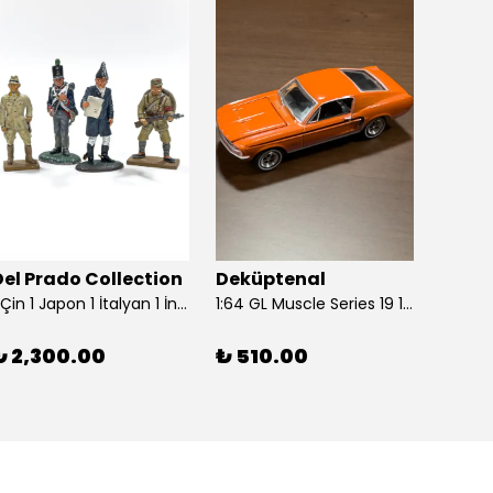
Del Prado Collection
Deküptenal
Dekü
1 Çin 1 Japon 1 İtalyan 1 İngiliz Askeri (Del Prado Collection)
1:64 GL Muscle Series 19 1968 Ford Mustang GT Madagascar Orange Diecast Model Araba
₺ 2,300.00
₺ 510.00
₺ 1,