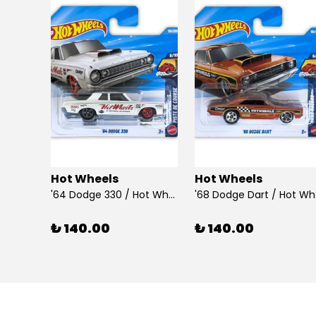
Hot Wheels
Hot Wheels
925 Ayar Gümüş Taşlı Çubuk Küpe
'64 Dodge 330 / Hot Wheels
'68
₺ 140.00
₺ 140.00