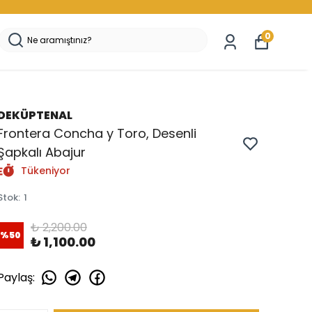
0
DEKÜPTENAL
Frontera Concha y Toro, Desenli
Şapkalı Abajur
Tükeniyor
Stok
:
1
₺ 2,200.00
%
50
₺ 1,100.00
Paylaş
: