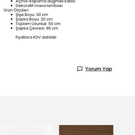
Açma-kapama düğmeli kablo
Dekoratif masa lambası
Ürün Ölçüleri
Şişe Boyu: 30 cm
Şapka Boyu: 20 cm
Toplam Uzunluk: 50 cm
Şapka Çevresi: 95 cm
Fiyatlara KDV dahildir.
Yorum Yap