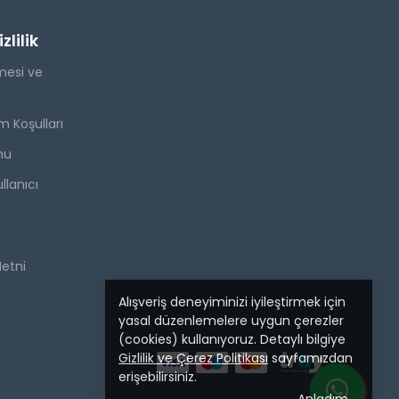
lilik
mesi ve
m Koşulları
mu
llanıcı
Metni
Alışveriş deneyiminizi iyileştirmek için
yasal düzenlemelere uygun çerezler
(cookies) kullanıyoruz. Detaylı bilgiye
Gizlilik ve Çerez Politikası
sayfamızdan
erişebilirsiniz.