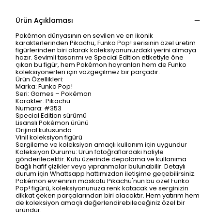
Ürün Açıklaması
Pokémon dünyasının en sevilen ve en ikonik
karakterlerinden Pikachu, Funko Pop! serisinin özel üretim
figürlerinden biri olarak koleksiyonunuzdaki yerini almaya
hazır. Sevimli tasarımı ve Special Edition etiketiyle öne
çıkan bu figür, hem Pokémon hayranları hem de Funko
koleksiyonerleri için vazgeçilmez bir parçadır.
Ürün Özellikleri:
Marka: Funko Pop!
Seri: Games – Pokémon
Karakter: Pikachu
Numara: #353
Special Edition sürümü
Lisanslı Pokémon ürünü
Orijinal kutusunda
Vinil koleksiyon figürü
Sergileme ve koleksiyon amaçlı kullanım için uygundur
Koleksiyon Durumu: Ürün fotoğraflardaki haliyle
gönderilecektir. Kutu üzerinde depolama ve kullanıma
bağlı hafif çizikler veya yıpranmalar bulunabilir. Detaylı
durum için Whattsapp hattımızdan iletişime geçebilirsiniz.
Pokémon evreninin maskotu Pikachu'nun bu özel Funko
Pop! figürü, koleksiyonunuza renk katacak ve serginizin
dikkat çeken parçalarından biri olacaktır. Hem yatırım hem
de koleksiyon amaçlı değerlendirebileceğiniz özel bir
üründür.