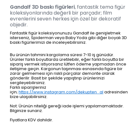
Gandalf 3D baskı figürleri
, fantastik tema figür
koleksiyonlarında değerli bir parçadır; film
evrenlerini seven herkes için özel bir dekoratif
objedir.
Fantastik figür koleksiyonunuzu Gandalf ile genişletmek
isterseniz, Spiderman veya Baby Yoda gibi diğer boyalı 3D
baskı figürlerimizi de inceleyebilirsiniz.
Bu ürünün tahmini kargolama süresi 7-10 iş günüdür.
Ürünler farklı boyutlarda üretilebilir, eğer farklı boyutta bir
sipariş vermek istiyorsanız lütfen ödeme yapmadan önce
iletişime geçin. Kargonun taşınması esnasında figüre bir
zarar gelmemesi için riskli parçalar demonte olarak
gönderilir. Basit bir şekilde yapıştırıp ürünlerinizi
sergileyebilirsiniz.
Farklı siparişleriniz
için;
https://www.instagram.com/dekupten_al
adresinden
bize ulaşabilirsiniz.
Not: Ürünün niteliği gereği iade işlemi yapılamamaktadır.
Bilginize sunarız.
Fiyatlara KDV dahildir.