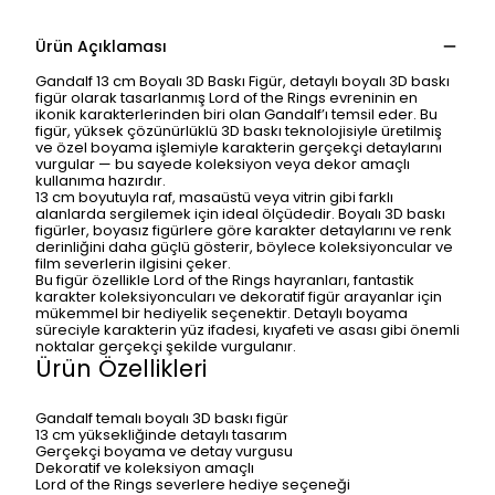
Ürün Açıklaması
Gandalf 13 cm Boyalı 3D Baskı Figür
,
detaylı boyalı 3D baskı
figür
olarak tasarlanmış Lord of the Rings evreninin en
ikonik karakterlerinden biri olan
Gandalf’ı
temsil eder. Bu
figür, yüksek çözünürlüklü 3D baskı teknolojisiyle üretilmiş
ve özel boyama işlemiyle karakterin gerçekçi detaylarını
vurgular — bu sayede koleksiyon veya dekor amaçlı
kullanıma hazırdır.
13 cm boyutuyla raf, masaüstü veya vitrin gibi farklı
alanlarda sergilemek için ideal ölçüdedir.
Boyalı 3D baskı
figürler
, boyasız figürlere göre karakter detaylarını ve renk
derinliğini daha güçlü gösterir, böylece koleksiyoncular ve
film severlerin ilgisini çeker.
Bu figür özellikle
Lord of the Rings hayranları
, fantastik
karakter koleksiyoncuları ve dekoratif figür arayanlar için
mükemmel bir hediyelik seçenektir. Detaylı boyama
süreciyle karakterin yüz ifadesi, kıyafeti ve asası gibi önemli
noktalar gerçekçi şekilde vurgulanır.
Ürün Özellikleri
Gandalf temalı boyalı 3D baskı figür
13 cm yüksekliğinde detaylı tasarım
Gerçekçi boyama ve detay vurgusu
Dekoratif ve koleksiyon amaçlı
Lord of the Rings severlere hediye seçeneği