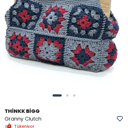
THİNKK BİGG
Granny Clutch
Tükeniyor