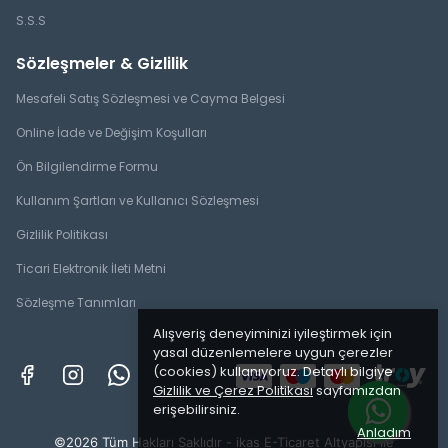
S.S.S
Sözleşmeler & Gizlilik
Mesafeli Satış Sözleşmesi ve Cayma Belgesi
Online İade ve Değişim Koşulları
Ön Bilgilendirme Formu
Kullanım Şartları ve Kullanıcı Sözleşmesi
Gizlilik Politikası
Ticari Elektronik İleti Metni
Sözleşme Tanımları
Alışveriş deneyiminizi iyileştirmek için
yasal düzenlemelere uygun çerezler
(cookies) kullanıyoruz. Detaylı bilgiye
Gizlilik ve Çerez Politikası
sayfamızdan
erişebilirsiniz.
Anladım
©2026 Tüm Hakları Saklıdır - ikas E-Ticaret
Altyapısı ile