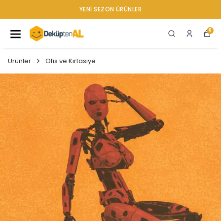
YENI SEZON ÜRÜNLER
0
Ürünler
Ofis ve Kırtasiye