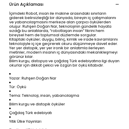
Ürün Açıklaması
İçimdeki Robot, insan ile makine arasındaki sınırların
giderek belirsizleştiği bir dünyada, bireyin iç çatışmalarını
ve yabancılaşmasını merkeze alan çarpıcı öykülerden
oluşur. Ruhşen Doğan Nar, teknolojinin gündelik hayata
sızdığı bu anlatılarda, “robotlaşan insan” fikrini hem
bireysel hem de toplumsal düzlemde sorgular.
Kitaptaki öyküler; duygu, bilinç, kimlik ve irade kavramlarını
teknolojiyle iç içe geçirerek okuru düşünmeye davet eder.
Yer yer distopik, yer yer ironik bir anlatımla ilerleyen
metinler, modern insanın iç dünyasındaki mekanikleşmeyi
görünür kılar.
Bilim kurgu, distopya ve çağdaş Türk edebiyatına ilgi duyan
okurlar için dikkat çekici ve özgün bir öykü kitabıdır.
Yazar: Ruhşen Doğan Nar
Tür: Öykü
Tema: Teknoloji, insan, yabancılaşma
Bilim kurgu ve distopik öyküler
Çağdaş Türk edebiyatı
Yitik Ülke Yayınları