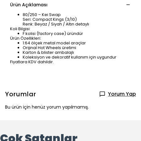
Ürün Açıklaması
80/250 – Kei Swap
Seri: Compact Kings (3/10)
Renk: Beyaz / Siyah / Altın detaylı
Koli Bilgisi:
F kolisi (factory case) üründür
Ürün Özellikleri:
1:64 ölçek metal model araçlar
Orijinal Hot Wheels üretimi
Karton & blister ambalajlı
Koleksiyon ve dekoratif kullanım için uygundur
Fiyatlara KDV dahildir.
Yorumlar
Yorum Yap
Bu ürün için henüz yorum yapılmamış.
Çok Satanlar