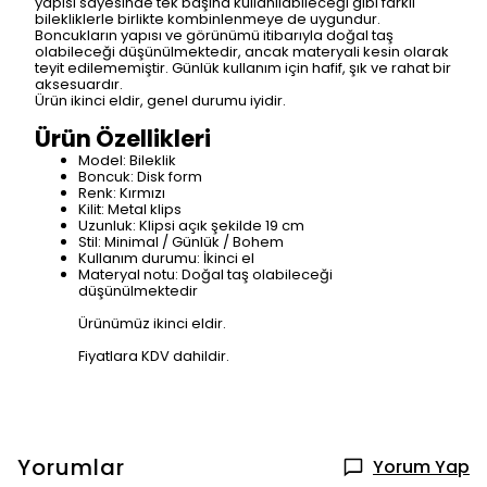
yapısı sayesinde tek başına kullanılabileceği gibi farklı
bilekliklerle birlikte kombinlenmeye de uygundur.
Boncukların yapısı ve görünümü itibarıyla doğal taş
olabileceği düşünülmektedir, ancak materyali kesin olarak
teyit edilememiştir. Günlük kullanım için hafif, şık ve rahat bir
aksesuardır.
Ürün ikinci eldir, genel durumu iyidir.
Ürün Özellikleri
Model: Bileklik
Boncuk: Disk form
Renk: Kırmızı
Kilit: Metal klips
Uzunluk: Klipsi açık şekilde 19 cm
Stil: Minimal / Günlük / Bohem
Kullanım durumu: İkinci el
Materyal notu: Doğal taş olabileceği
düşünülmektedir
Ürünümüz ikinci eldir.
Fiyatlara KDV dahildir.
Yorumlar
Yorum Yap