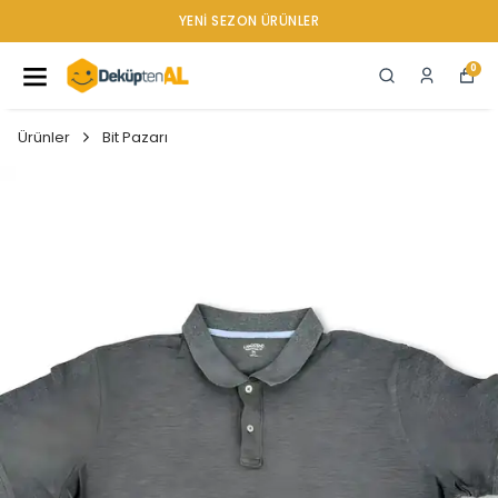
YENI SEZON ÜRÜNLER
0
Ürünler
Bit Pazarı