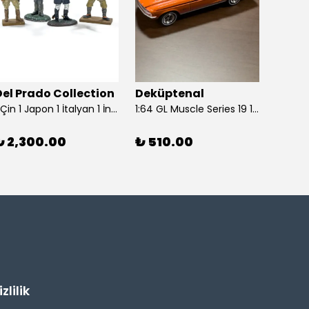
Del Prado Collection
Deküptenal
Dekü
1 Çin 1 Japon 1 İtalyan 1 İngiliz Askeri (Del Prado Collection)
1:64 GL Muscle Series 19 1968 Ford Mustang GT Madagascar Orange Diecast Model Araba
₺ 2,300.00
₺ 510.00
₺ 1,
lilik