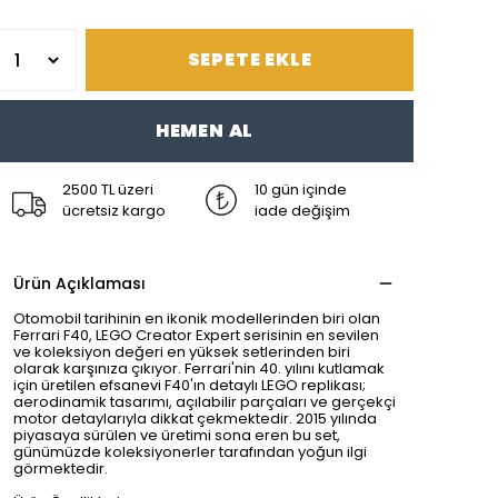
SEPETE EKLE
HEMEN AL
2500 TL üzeri
10 gün içinde
ücretsiz kargo
iade değişim
Ürün Açıklaması
Otomobil tarihinin en ikonik modellerinden biri olan
Ferrari F40, LEGO Creator Expert serisinin en sevilen
ve koleksiyon değeri en yüksek setlerinden biri
olarak karşınıza çıkıyor. Ferrari'nin 40. yılını kutlamak
için üretilen efsanevi F40'ın detaylı LEGO replikası;
aerodinamik tasarımı, açılabilir parçaları ve gerçekçi
motor detaylarıyla dikkat çekmektedir. 2015 yılında
piyasaya sürülen ve üretimi sona eren bu set,
günümüzde koleksiyonerler tarafından yoğun ilgi
görmektedir.