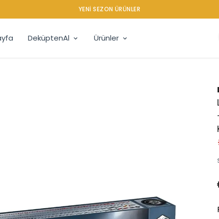
YENI SEZON ÜRÜNLER
yfa
DeküptenAl
Ürünler