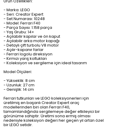
Ürün Özellikleri:
- Marka: LEGO
- Seri: Creator Expert
- Set Numarası: 10248
- Model: Ferrari F40
- Parça Sayısı: 1.158 parça
- Yaş Grubu: 14+
- Açılabilir kapılar ve ön kaput
- Açılabilir arka motor kapağı
- Detaylı çift turbolu V8 motor
- Açılır-kapanır farlar
- Ferrari logolu direksiyon
- Kırmızı yarış koltukları
- Koleksiyon ve sergileme için ideal tasarım
Model Ölçüleri:
- Yükseklik: 8 cm
- Uzunluk: 27 cm
- Genişlik: 14 cm
Ferrari tutkunları ve LEGO koleksiyonerleri için
üretilmiş en başarılı Creator Expert araç
modellerinden biri olan Ferrari F40,
tamamlandığında sergilemeye değer etkileyici bir
görünüme sahiptir. Üretimi sona ermiş olması
nedeniyle koleksiyon değeri her geçen yıl artan özel
bir LEGO setidir.