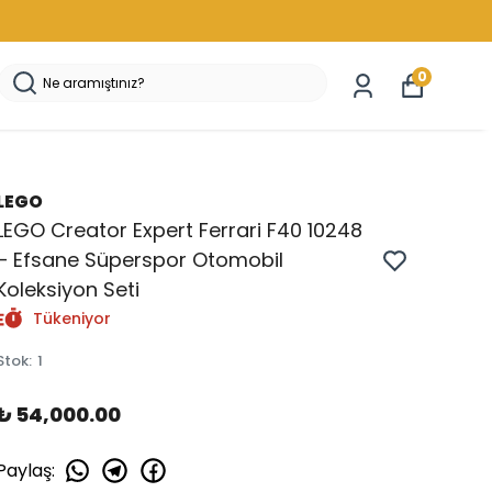
0
LEGO
LEGO Creator Expert Ferrari F40 10248
– Efsane Süperspor Otomobil
Koleksiyon Seti
Tükeniyor
Stok
:
1
₺ 54,000.00
Paylaş
: