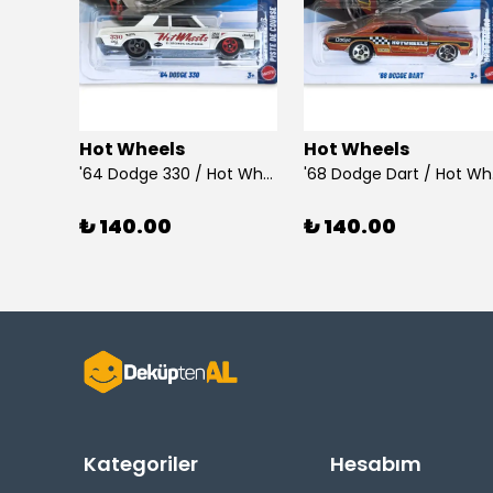
Hot Wheels
Hot Wheels
925 Ayar Gümüş Taşlı Çubuk Küpe
'64 Dodge 330 / Hot Wheels
'68
₺ 140.00
₺ 140.00
Kategoriler
Hesabım