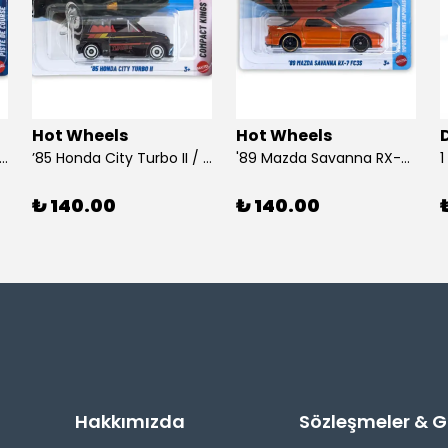
Hot Wheels
Hot Wheels
 Dodge Dart / Hot Wheels
’85 Honda City Turbo II / Hot Wheels
'89 Mazda Savanna RX-7 FC3S / Hot Wheels
₺ 140.00
₺ 140.00
Hakkımızda
Sözleşmeler & Giz