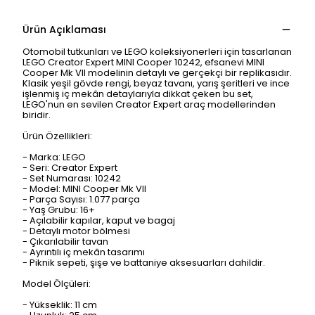
Ürün Açıklaması
Otomobil tutkunları ve LEGO koleksiyonerleri için tasarlanan
LEGO Creator Expert MINI Cooper 10242, efsanevi MINI
Cooper Mk VII modelinin detaylı ve gerçekçi bir replikasıdır.
Klasik yeşil gövde rengi, beyaz tavanı, yarış şeritleri ve ince
işlenmiş iç mekân detaylarıyla dikkat çeken bu set,
LEGO'nun en sevilen Creator Expert araç modellerinden
biridir.
Ürün Özellikleri:
- Marka: LEGO
- Seri: Creator Expert
- Set Numarası: 10242
- Model: MINI Cooper Mk VII
- Parça Sayısı: 1.077 parça
- Yaş Grubu: 16+
- Açılabilir kapılar, kaput ve bagaj
- Detaylı motor bölmesi
- Çıkarılabilir tavan
- Ayrıntılı iç mekân tasarımı
- Piknik sepeti, şişe ve battaniye aksesuarları dahildir.
Model Ölçüleri:
- Yükseklik: 11 cm