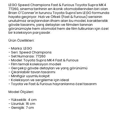
LEGO Speed Champions Fast & Furious Toyota Supra MK4
77260, sinema tarihinin en ikonik otomobillerinden biri olan
Brian O'Conner'ın turuncu Toyota Supra'sını LEGO formunda
hayata geçiriyor. Hızlı ve Öfkeli (Fast & Furious) serisinin
unutulmaz araçlarından ilham alan bu model; karakteristik
gövde tasarımı, yarış detayları ve filmden tanınan
görünümüyle hem otomobil hem de film tutkunları için özel
bir koleksiyon parçasıdır.
Ürün Özellikleri:
- Marka: LEGO
- Seri: Speed Champions
- Set Numarası: 77260
- Model: Toyota Supra MK4 Fast & Furious
- Film temalı koleksiyon modeli
- Gerçekçi gövde detayları ve yarış görünümü
- Çıkarılabilir tavan tasarımı
- Minifigür uyumlu kokpit
- Koleksiyon ve sergileme için ideal
- Toyota ve Fast & Furious hayranlarına özel tasarım
Model Ölçüleri:
- Yükseklik: 4 cm
- Uzunluk: 16 cm
- Genişlik: 7 cm