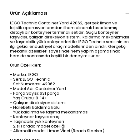
Ürün Açıklaması
LEGO Technic Container Yard 42062, gerçek liman ve
lojistik operasyonlarından ilham alınarak tasarlanmış
detaylı bir konteyner terminali setidir. Güçlü konteyner
taşıyıcısı, çalışan direksiyon sistemi, kaldırma mekanizması
ve taşınabilir yük konteynerleri ile LEGO Technic serisinin en
ilgi çekici endüstriyel araç modellerinden biridir. Gerçekçi
mekanik özellikleri sayesinde hem yapım aşamasında
hem de sonrasında keyifli bir deneyim sunar.
Ürün Özellikleri:
- Marka: LEGO
- Seri: LEGO Technic
- Set Numarası: 42062
- Model Adı: Container Yard
- Parça Sayısı: 631 parça
- Yaş Grubu: 8-14+
- Çalışan direksiyon sistemi
- Hareketli kaldırma kolu
- Yük kaldırma ve taşıma mekanizması
- Konteyner taşıyıcı araç
- Taşınabilir yük konteyneri
- 2'si 1 arada model özelliği
- Alternatif model: Liman Vinci (Reach Stacker)