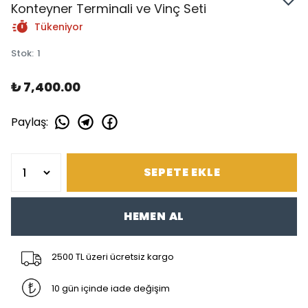
Konteyner Terminali ve Vinç Seti
Tükeniyor
Stok
:
1
₺ 7,400.00
Paylaş
:
SEPETE EKLE
HEMEN AL
2500 TL üzeri ücretsiz kargo
10 gün içinde iade değişim