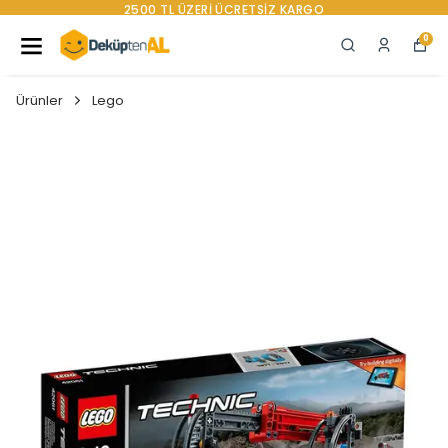
YENI SEZON ÜRÜNLER
0
Ürünler
Lego