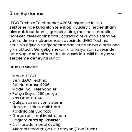
Ürün Açıklaması
LEGO Technic Telehandler 42061, inşaat ve lojistik
sektörlerinde kullanılan teleskopik yükleyicilerden ilham
alınarak tasarlanmış gerçekçi bir iş makinesi modelidir.
Hareketli teleskopik bomu, çalışan direksiyon sistemi ve
yük kaldırma mekanizması sayesinde LEGO Technic
serisinin eğitici ve eğlenceli modellerinden biri olarak öne
çıkmaktadır. Gerçekçi mekanik fonksiyonları sayesinde
hem yapım süreci hem de sonrasında keyifli bir oyun ve
sergileme deneyimi sunar.
Ürün Özellikleri:
- Marka: LEGO
- Seri: LEGO Technic
- Set Numarası: 42061
- Model Adı: Telehandler
- Parça Sayısı: 260 parça
- Yaş Grubu: 8-14+
- Çalışan direksiyon sistemi
- Hareketli teleskopik bom
- Kaldırılabilir yük çatalı
- Gerçekçi iş makinesi tasarımı
- Sağlam arazi tipi lastikler
- 2'si 1 arada model özelliği
- Alternatif model: Çekici Kamyon (Tow Truck)