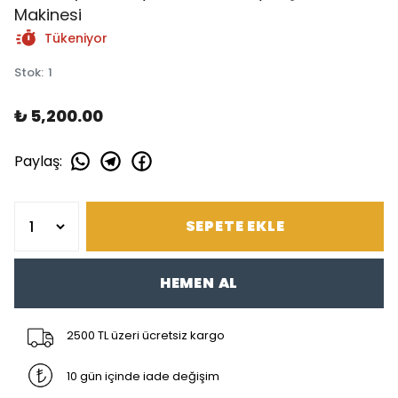
Makinesi
Tükeniyor
Stok
:
1
₺ 5,200.00
Paylaş
:
SEPETE EKLE
HEMEN AL
2500 TL üzeri ücretsiz kargo
10 gün içinde iade değişim