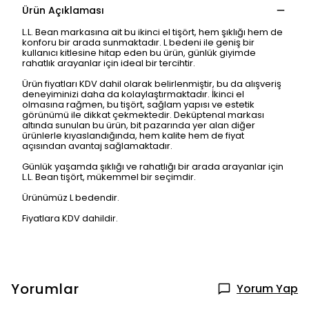
Ürün Açıklaması
L.L. Bean markasına ait bu ikinci el tişört, hem şıklığı hem de
konforu bir arada sunmaktadır. L bedeni ile geniş bir
kullanıcı kitlesine hitap eden bu ürün, günlük giyimde
rahatlık arayanlar için ideal bir tercihtir.
Ürün fiyatları KDV dahil olarak belirlenmiştir, bu da alışveriş
deneyiminizi daha da kolaylaştırmaktadır. İkinci el
olmasına rağmen, bu tişört, sağlam yapısı ve estetik
görünümü ile dikkat çekmektedir. Deküptenal markası
altında sunulan bu ürün, bit pazarında yer alan diğer
ürünlerle kıyaslandığında, hem kalite hem de fiyat
açısından avantaj sağlamaktadır.
Günlük yaşamda şıklığı ve rahatlığı bir arada arayanlar için
L.L. Bean tişört, mükemmel bir seçimdir.
Ürünümüz L bedendir.
Fiyatlara KDV dahildir.
Yorumlar
Yorum Yap