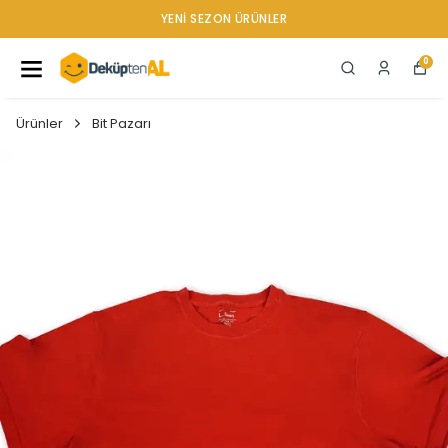
YENI SEZON ÜRÜNLER
0
Ürünler
Bit Pazarı