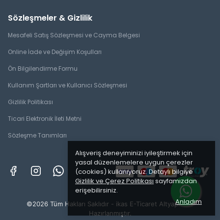
Sözleşmeler & Gizlilik
Mesafeli Satış Sözleşmesi ve Cayma Belgesi
Online İade ve Değişim Koşulları
Ön Bilgilendirme Formu
Kullanım Şartları ve Kullanıcı Sözleşmesi
Gizlilik Politikası
Ticari Elektronik İleti Metni
Sözleşme Tanımları
Alışveriş deneyiminizi iyileştirmek için
yasal düzenlemelere uygun çerezler
(cookies) kullanıyoruz. Detaylı bilgiye
Gizlilik ve Çerez Politikası
sayfamızdan
erişebilirsiniz.
Anladım
©2026 Tüm Hakları Saklıdır - ikas E-Ticaret
Altyapısı ile
Hazırlanmıştır.