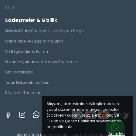
S.S.S
Sözleşmeler & Gizlilik
Mesafeli Satış Sözleşmesi ve Cayma Belgesi
Online İade ve Değişim Koşulları
Ön Bilgilendirme Formu
Kullanım Şartları ve Kullanıcı Sözleşmesi
Gizlilik Politikası
Ticari Elektronik İleti Metni
Sözleşme Tanımları
Alışveriş deneyiminizi iyileştirmek için
yasal düzenlemelere uygun çerezler
(cookies) kullanıyoruz. Detaylı bilgiye
Gizlilik ve Çerez Politikası
sayfamızdan
erişebilirsiniz.
Anladım
©2026 Tüm Hakları Saklıdır - ikas E-Ticaret
Altyapısı ile