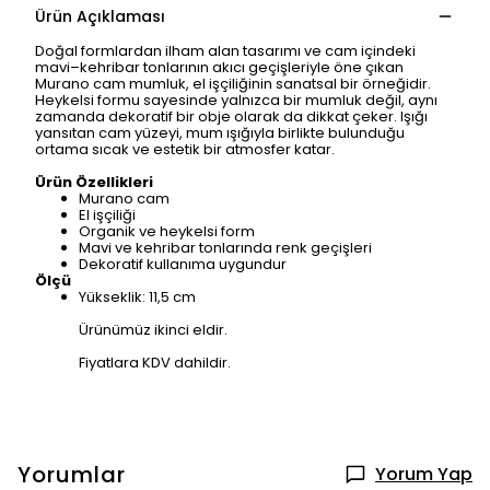
Ürün Açıklaması
Doğal formlardan ilham alan tasarımı ve cam içindeki
mavi–kehribar tonlarının akıcı geçişleriyle öne çıkan
Murano cam mumluk, el işçiliğinin sanatsal bir örneğidir.
Heykelsi formu sayesinde yalnızca bir mumluk değil, aynı
zamanda dekoratif bir obje olarak da dikkat çeker. Işığı
yansıtan cam yüzeyi, mum ışığıyla birlikte bulunduğu
ortama sıcak ve estetik bir atmosfer katar.
Ürün Özellikleri
Murano cam
El işçiliği
Organik ve heykelsi form
Mavi ve kehribar tonlarında renk geçişleri
Dekoratif kullanıma uygundur
Ölçü
Yükseklik: 11,5 cm
Ürünümüz ikinci eldir.
Fiyatlara KDV dahildir.
Yorumlar
Yorum Yap