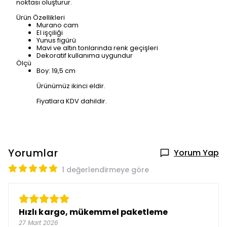
noktası oluşturur.
Ürün Özellikleri
Murano cam
El işçiliği
Yunus figürü
Mavi ve altın tonlarında renk geçişleri
Dekoratif kullanıma uygundur
Ölçü
Boy: 19,5 cm
Ürünümüz ikinci eldir.
Fiyatlara KDV dahildir.
Yorumlar
Yorum Yap
1 değerlendirmeye göre
Hızlı kargo, mükemmel paketleme
27 Mart 2026