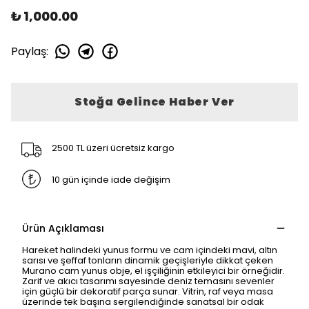
₺ 1,000.00
Paylaş
:
Stoğa Gelince Haber Ver
2500 TL üzeri ücretsiz kargo
10 gün içinde iade değişim
Ürün Açıklaması
Hareket halindeki yunus formu ve cam içindeki mavi, altın
sarısı ve şeffaf tonların dinamik geçişleriyle dikkat çeken
Murano cam yunus obje, el işçiliğinin etkileyici bir örneğidir.
Zarif ve akıcı tasarımı sayesinde deniz temasını sevenler
için güçlü bir dekoratif parça sunar. Vitrin, raf veya masa
üzerinde tek başına sergilendiğinde sanatsal bir odak