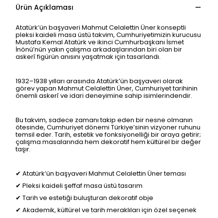
Ürün Açıklaması
Atatürk’ün başyaveri Mahmut Celalettin Üner konseptli
pleksi kaideli masa üstü takvim
, Cumhuriyetimizin kurucusu
Mustafa Kemal Atatürk ve ikinci Cumhurbaşkanı İsmet
İnönü’nün yakın çalışma arkadaşlarından biri olan bir
askerî figürün anısını yaşatmak için tasarlandı.
1932–1938 yılları arasında Atatürk’ün
başyaveri olarak
görev yapan
Mahmut Celalettin Üner, Cumhuriyet tarihinin
önemli askerî ve idari deneyimine sahip isimlerindendir.
Bu takvim, sadece zamanı takip eden bir nesne olmanın
ötesinde, Cumhuriyet dönemi Türkiye’sinin vizyoner ruhunu
temsil eder. Tarih, estetik ve fonksiyonelliği bir araya getirir;
çalışma masalarında hem dekoratif hem kültürel bir değer
taşır.
✔ Atatürk’ün başyaveri Mahmut Celalettin Üner teması
✔ Pleksi kaideli şeffaf masa üstü tasarım
✔ Tarih ve estetiği buluşturan dekoratif obje
✔ Akademik, kültürel ve tarih meraklıları için özel seçenek