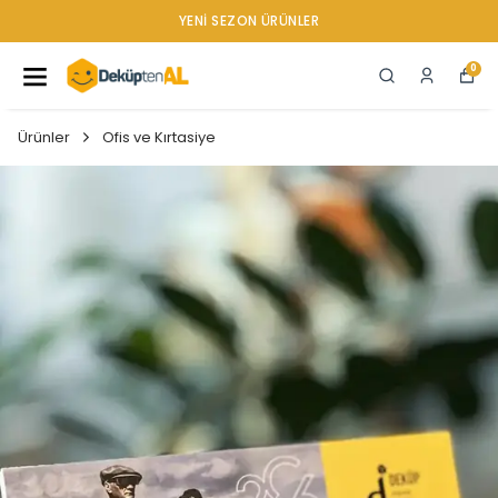
YENI SEZON ÜRÜNLER
0
Ürünler
Ofis ve Kırtasiye