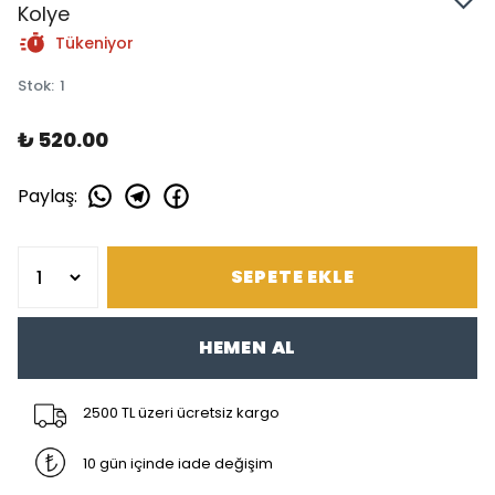
Kolye
Tükeniyor
Stok
:
1
₺ 520.00
Paylaş
:
SEPETE EKLE
HEMEN AL
2500 TL üzeri ücretsiz kargo
10 gün içinde iade değişim