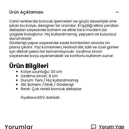
Ürün Açıklaması
Canlı renklerde boncuk işlemeleri ve güçlü deseniyle öne
çıkan bu kolye, designer bir üründür. El işçiliği etkisi yaratan
detayları sayesinde bohem ve etnik tarzı modern bir
çizgiyle buluşturur. Hiç kullanılmamış, yepyeni ve kusursuz
durumdadır.
Gösterişli yapısı sayesinde sade kombinleri anında ön
plana çıkarır. Yaz kombinleri, festival stili, tatil ve özel günler
için dikkat çekici bir tamamlayıcıdır. Uzatma zinciri
sayesinde boyu ayarlanabilir ve konforlu kullanım sunar.
Ürün Bilgileri
Kolye uzunluğu: 33 cm
Uzatma zinciri: 9 cm
Durum: Yeni / Hiç kullanılmamış
Stil: Bohem / Etnik / Gösterişli
Renk: Çok renkli boncuk detaylar
Fiyatlara KDV dahildir.
Yorumlar
Yorum Yap