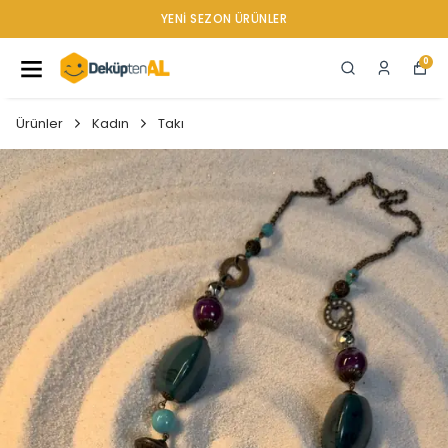
YENI SEZON ÜRÜNLER
0
Ürünler
Kadın
Takı