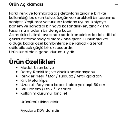
Ürün Açıklaması
Farklı renk ve formlarda taş detayların zincirle birlikte
kullanıldığı bu uzun kolye, özgün ve karakterli bir tasarıma
sahiptir. Yeşil, mor ve turkuaz tonların uyumu kolyeye
bohem ve sanatsal bir hava kazandırırken, zincir kısmı
tasarıma modern bir denge katar.
Asimetrik dizilimi sayesinde sade kombinlerde dahi dikkat
çekici bir tamamlayıcı olarak öne çıkar. Günlük şıklıkta
olduğu kadar özel kombinlerde de rahatlıkla tercih
edilebilecek güçlü bir aksesuardır.
Ürün ikinci eldir, genel durumu iyidir.
Ürün Özellikleri
Model: Uzun kolye
Detay: Renkli taş ve zincir kombinasyonu
Renkler: Yeşil / Mor / Turkuaz / Antik gold ton
Kilit: Metal klips
Uzunluk: Boyunda kapalı halde yaklaşık 50 cm
Stil: Bohem / Etnik / Tasarım
Kullanım durumu: İkinci el
Ürünümüz ikinci eldir.
Fiyatlara KDV dahildir.