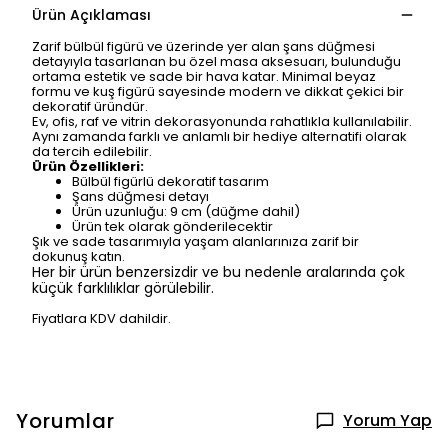
Ürün Açıklaması
Zarif bülbül figürü ve üzerinde yer alan şans düğmesi
detayıyla tasarlanan bu özel masa aksesuarı, bulunduğu
ortama estetik ve sade bir hava katar. Minimal beyaz
formu ve kuş figürü sayesinde modern ve dikkat çekici bir
dekoratif üründür.
Ev, ofis, raf ve vitrin dekorasyonunda rahatlıkla kullanılabilir.
Aynı zamanda farklı ve anlamlı bir hediye alternatifi olarak
da tercih edilebilir.
Ürün Özellikleri:
Bülbül figürlü dekoratif tasarım
Şans düğmesi detayı
Ürün uzunluğu: 9 cm (düğme dahil)
Ürün tek olarak gönderilecektir
Şık ve sade tasarımıyla yaşam alanlarınıza zarif bir
dokunuş katın.
Her bir ürün benzersizdir ve bu nedenle aralarında çok
küçük farklılıklar görülebilir.
Fiyatlara KDV dahildir.
Yorumlar
Yorum Yap