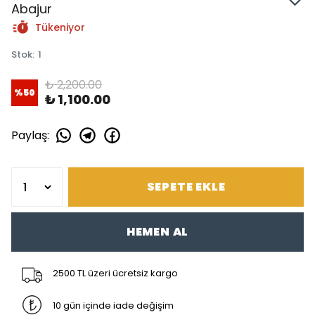
Abajur
Tükeniyor
Stok
:
1
₺ 2,200.00
%
50
₺ 1,100.00
Paylaş
:
SEPETE EKLE
HEMEN AL
2500 TL üzeri ücretsiz kargo
10 gün içinde iade değişim