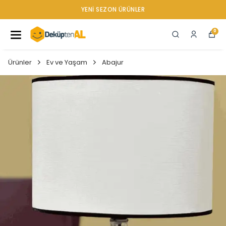
YENI SEZON ÜRÜNLER
0
Ürünler
Ev ve Yaşam
Abajur