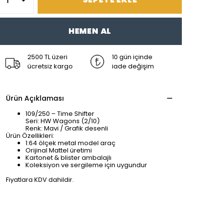
HEMEN AL
2500 TL üzeri
10 gün içinde
ücretsiz kargo
iade değişim
Ürün Açıklaması
109/250 – Time Shifter
Seri: HW Wagons (2/10)
Renk: Mavi / Grafik desenli
Ürün Özellikleri:
1:64 ölçek metal model araç
Orijinal Mattel üretimi
Kartonet & blister ambalajlı
Koleksiyon ve sergileme için uygundur
Fiyatlara KDV dahildir.