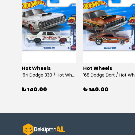
Hot Wheels
Hot Wheels
925 Ayar Gümüş Taşlı Çubuk Küpe
'64 Dodge 330 / Hot Wheels
'68
₺ 140.00
₺ 140.00