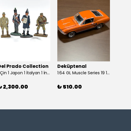
Del Prado Collection
Deküptenal
Dekü
1 Çin 1 Japon 1 İtalyan 1 İngiliz Askeri (Del Prado Collection)
1:64 GL Muscle Series 19 1968 Ford Mustang GT Madagascar Orange Diecast Model Araba
₺ 2,300.00
₺ 510.00
₺ 1,