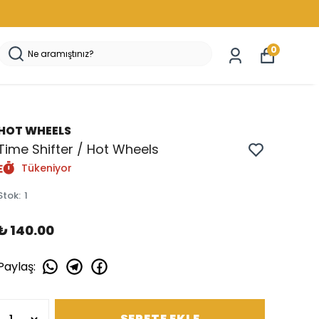
0
HOT WHEELS
Time Shifter / Hot Wheels
Tükeniyor
Stok
:
1
₺ 140.00
Paylaş
:
SEPETE EKLE