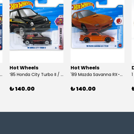
Hot Wheels
Hot Wheels
 Dodge Dart / Hot Wheels
’85 Honda City Turbo II / Hot Wheels
'89 Mazda Savanna RX-7 FC3S / Hot Wheels
₺ 140.00
₺ 140.00