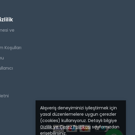
lilik
mesi ve
m Koşulları
mu
llanıcı
Metni
Alışveriş deneyiminizi iyileştirmek için
yasal düzenlemelere uygun çerezler
(cookies) kullanıyoruz. Detaylı bilgiye
Gizlilik ve Çerez Politikası
sayfamızdan
erişebilirsiniz.