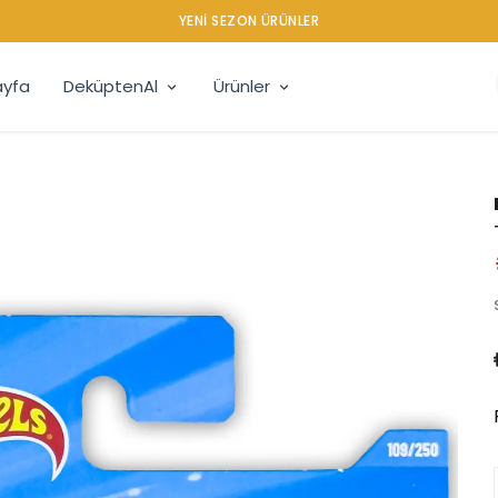
YENI SEZON ÜRÜNLER
yfa
DeküptenAl
Ürünler