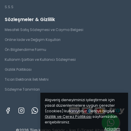
S.S.S
Sözleşmeler & Gizlilik
Mesafeli Satış Sözleşmesi ve Cayma Belgesi
Online İade ve Değişim Koşulları
Ön Bilgilendirme Formu
Kullanım Şartları ve Kullanıcı Sözleşmesi
Gizlilik Politikası
Ticari Elektronik İleti Metni
Sözleşme Tanımları
Alışveriş deneyiminizi iyileştirmek için
yasal düzenlemelere uygun çerezler
(cookies) kullanıyoruz. Detaylı bilgiye
Gizlilik ve Çerez Politikası
sayfamızdan
erişebilirsiniz.
Anladım
©2026 Tüm Hakları Saklıdır - ikas E-Ticaret
Altyapısı ile