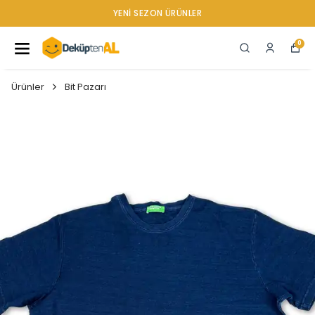
YENI SEZON ÜRÜNLER
0
Ürünler
Bit Pazarı